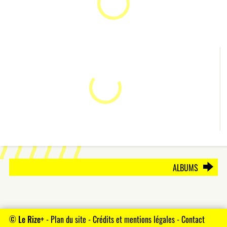
ALBUMS
©
Le Rize+
-
Plan du site
-
Crédits et mentions légales
-
Contact