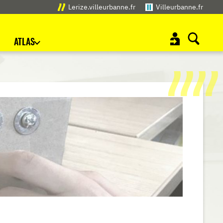
Lerize.villeurbanne.fr
Villeurbanne.fr
ATLAS