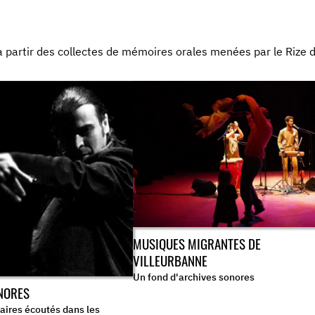
à partir des collectes de mémoires orales menées par le Rize 
MUSIQUES MIGRANTES DE
VILLEURBANNE
Un fond d'archives sonores
NORES
ires écoutés dans les