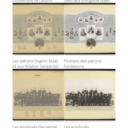
Couverture de l'album
Dédicace à Auguste Isaac
Les patrons Dognin-Isaac
Portraits des patrons
et leur filiation (serpente)
fondateurs
Les employés (serpente)
Les employés