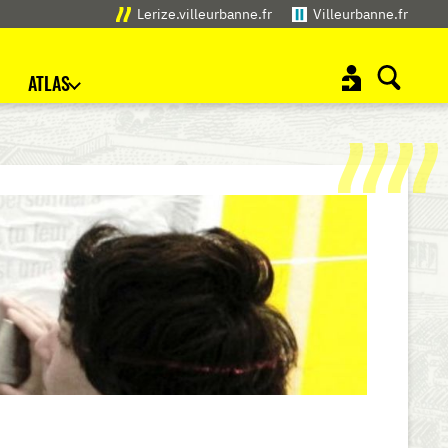
Lerize.villeurbanne.fr
Villeurbanne.fr
ATLAS