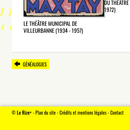
DU THÉÂTRE 
1972)
LE THÉÂTRE MUNICIPAL DE
VILLEURBANNE (1934 - 1957)
GÉNÉALOGIES
©
Le Rize+
-
Plan du site
-
Crédits et mentions légales
-
Contact