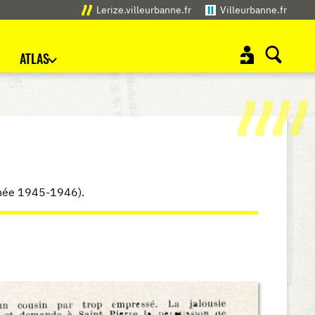
Lerize.villeurbanne.fr
Villeurbanne.fr
ATLAS
née 1945-1946).