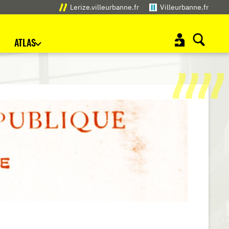
Lerize.villeurbanne.fr
Villeurbanne.fr
ATLAS