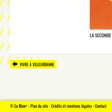
LA SECONDE
VIVRE À VILLEURBANNE
©
Le Rize+
-
Plan du site
-
Crédits et mentions légales
-
Contact