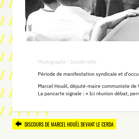
Photographe : Josette VIAL
Période de manifestation syndicale et d'occup
Marcel Houël, député-maire communiste de Vén
La pancarte signale : « Ici réunion débat, per
DISCOURS DE MARCEL HOUËL DEVANT LE CERDA