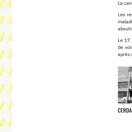
La can
Les re
maladi
abouti
Le 17 
de voi
après 
CERDA