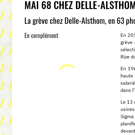
MAI 68 CHEZ DELLE-ALSTHO
La grève chez Delle-Alsthom, en 63 ph
En complément
En 201
grève 
sélect
Rize d
En 196
haute 
salari
dans l
Le 13 
usines
Sigma 
planif
devant