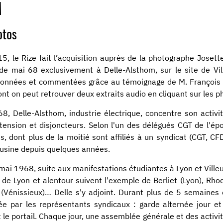
M
otos
5, le Rize fait l’acquisition auprès de la photographe Josette
de mai 68 exclusivement à Delle-Alsthom, sur le site de Vi
ionnées et commentées grâce au témoignage de M. François G
ont on peut retrouver deux extraits audio en cliquant sur les 
8, Delle-Alsthom, industrie électrique, concentre son activi
tension et disjoncteurs. Selon l'un des délégués CGT de l'ép
és, dont plus de la moitié sont affiliés à un syndicat (CGT,
’usine depuis quelques années.
mai 1968, suite aux manifestations étudiantes à Lyon et Villeu
 de Lyon et alentour suivent l'exemple de Berliet (Lyon), Rhod
(Vénissieux)… Delle s'y adjoint. Durant plus de 5 semaines e
iée par les représentants syndicaux : garde alternée jour et
 le portail. Chaque jour, une assemblée générale et des activi