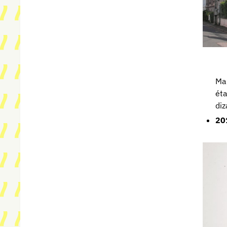
Mar
éta
diz
20