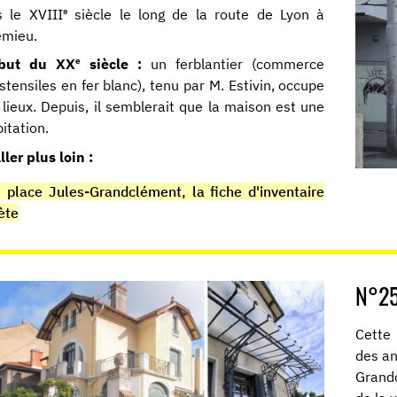
e
s le XVIII
siècle le long de la route de Lyon à
émieu.
e
but du XX
siècle :
un ferblantier (commerce
stensiles en fer blanc), tenu par M. Estivin, occupe
 lieux. Depuis, il semblerait que la maison est une
itation.
ller plus loin :
 place Jules-Grandclément, la fiche d'inventaire
ète
N°25
Cette 
des an
Grandc