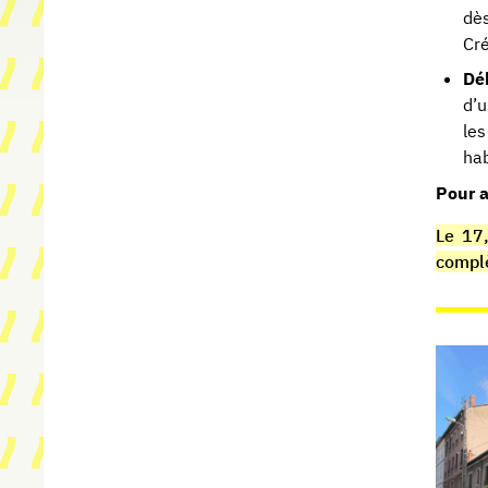
dè
Cr
Dé
d’u
les
hab
Pour a
Le 17,
compl