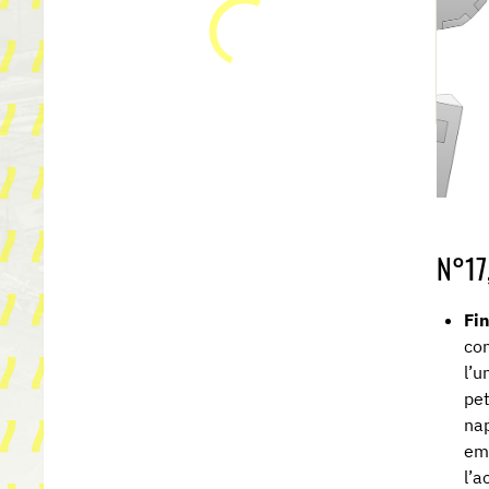
N°17
Fi
co
l’u
pet
na
em
l’a