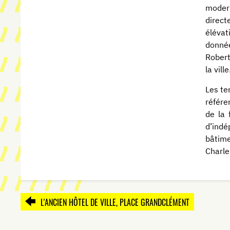
modern
direct
élévati
donnée
Robert
la ville
Les te
référe
de la 
d’indé
bâtime
Charle
L'ANCIEN HÔTEL DE VILLE, PLACE GRANDCLÉMENT