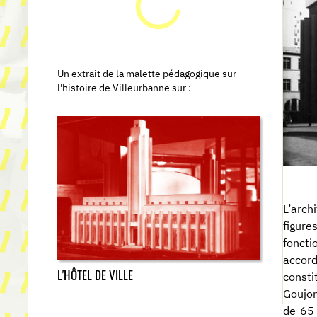
Un extrait de la malette pédagogique sur
l'histoire de Villeurbanne sur :
L’arch
figur
foncti
accord
L'HÔTEL DE VILLE
consti
Goujon
de 65 