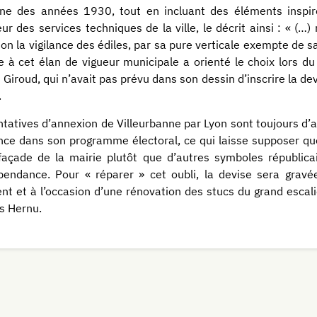
e des années 1930, tout en incluant des éléments inspirés
eur des services techniques de la ville, le décrit ainsi : « (…) 
on la vigilance des édiles, par sa pure verticale exempte de sail
 à cet élan de vigueur municipale a orienté le choix lors du
 Giroud, qui n’avait pas prévu dans son dessin d’inscrire la de
.
ntatives d’annexion de Villeurbanne par Lyon sont toujours d’a
nce dans son programme électoral, ce qui laisse supposer que
façade de la mairie plutôt que d’autres symboles républica
pendance. Pour « réparer » cet oubli, la devise sera gravée
nt et à l’occasion d’une rénovation des stucs du grand escal
s Hernu.