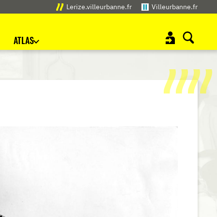
Lerize.villeurbanne.fr
Villeurbanne.fr
ATLAS