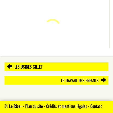
LES USINES GILLET
LE TRAVAIL DES ENFANTS
©
Le Rize+
-
Plan du site
-
Crédits et mentions légales
-
Contact