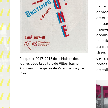
La for
démocr
acteur
l’impa
mouve
domina
injust
au quo
Univer
de la 
Plaquette 2017-2018 de la Maison des
jeunes et de la culture de Villeurbanne.
profes
Archives municipales de Villeurbanne / Le
de col
Rize.