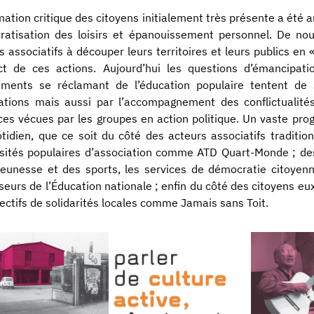
mation critique des citoyens initialement très présente a été a
atisation des loisirs et épanouissement personnel. De no
s associatifs à découper leurs territoires et leurs publics en 
ct de ces actions. Aujourd’hui les questions d’émancipat
ments se réclamant de l’éducation populaire tentent de s
tions mais aussi par l’accompagnement des conflictualité
ices vécues par les groupes en action politique. Un vaste p
tidien, que ce soit du côté des acteurs associatifs traditio
sités populaires d’association comme ATD Quart-Monde ; des a
jeunesse et des sports, les services de démocratie citoyenne
seurs de l’Éducation nationale ; enfin du côté des citoyens e
lectifs de solidarités locales comme Jamais sans Toit.