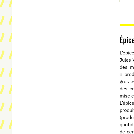
Épice
L’épic
Jules 
des ma
« prod
gros »
des c
mise e
L’épic
produi
(prod
quotid
de cen