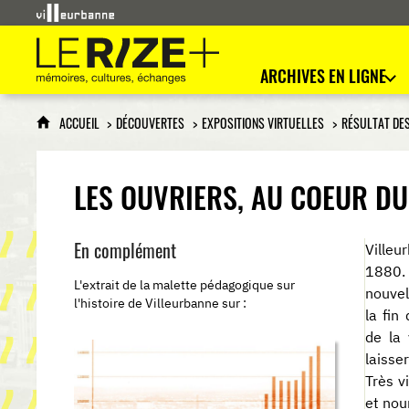
Le Rize+
mémoires, cultures, échanges
ARCHIVES EN LIGNE
ACCUEIL
DÉCOUVERTES
EXPOSITIONS VIRTUELLES
RÉSULTAT DE
LES OUVRIERS, AU COEUR D
En complément
Villeu
1880. 
L'extrait de la malette pédagogique sur
nouvel
l'histoire de Villeurbanne sur :
la fin
de la 
laisse
Très v
et nour