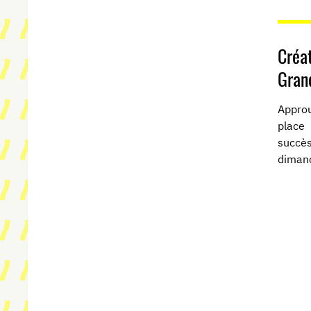
Créa
Gran
Approu
place
succès
dimanc