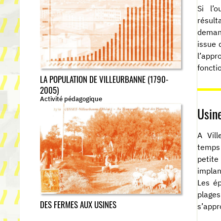
Si l’
résul
demand
issue 
l’appr
foncti
LA POPULATION DE VILLEURBANNE (1790-
2005)
Activité pédagogique
Usin
A Vil
temps
petite
implan
Les ép
plage
DES FERMES AUX USINES
s’appr