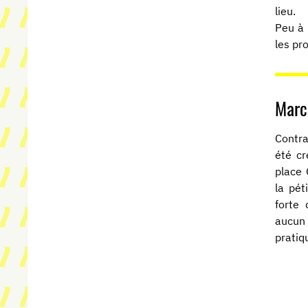
lieu.
Peu à 
les pr
Marc
Contra
été cr
place 
la pét
forte
aucun 
pratiq