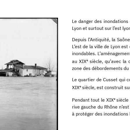
Le danger des inondations e
Lyon et surtout sur l’est lyo
Depuis l’Antiquité, la Saôn
L’est de la ville de Lyon e
inondables. L’aménagement 
e
au XIX
siècle, qu’avec la 
zone des débordements du
Le quartier de Cusset qui 
e
XIX
siècle, est construit su
e
Pendant tout le XIX
siècle
rive gauche du Rhône n’est
à protéger des inondations 