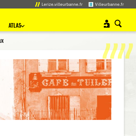
Lerize.villeurbanne.fr
Villeurbanne.fr
ATLAS
UX