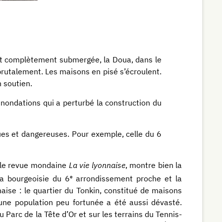
e est complètement submergée, la Doua, dans le
brutalement. Les maisons en pisé s’écroulent.
 soutien.
inondations qui a perturbé la construction du
ques et dangereuses. Pour exemple, celle du 6
s le revue mondaine
La vie lyonnaise
, montre bien la
e
la bourgeoisie du 6
arrondissement proche et la
naise : le quartier du Tonkin, constitué de maisons
 une population peu fortunée a été aussi dévasté.
 Parc de la Tête d’Or et sur les terrains du Tennis-