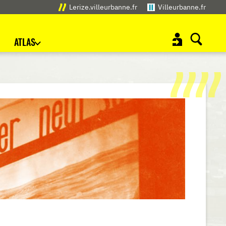
Lerize.villeurbanne.fr
Villeurbanne.fr
ATLAS