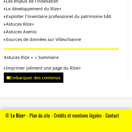
Les enjeux de l'indexation
Le développement du Rize+
Exploiter l'inventaire professionel du patrimoine bâti
Astuces Rize+
Astuces Avenio
Sources de données sur Villeurbanne
Astuces Rize + > Sommaire
Imprimer joliment une page du Rize+
Embarquer des contenus
©
Le Rize+
-
Plan du site
-
Crédits et mentions légales
-
Contact