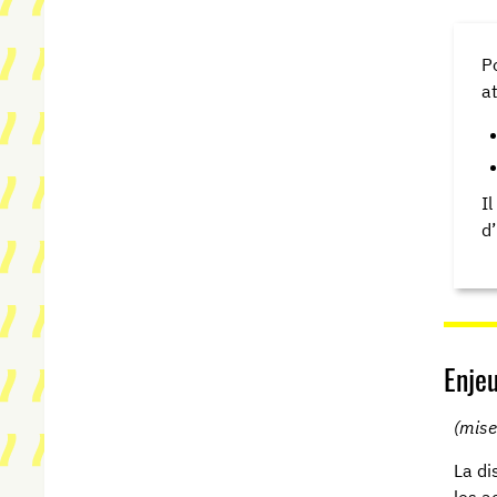
P
a
I
d
Enjeu
(mise
La di
les a