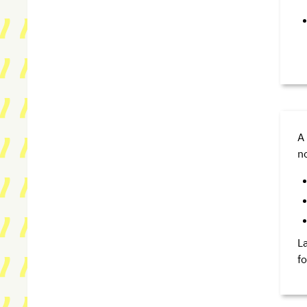
A
n
L
f