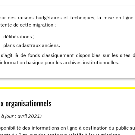
our des raisons budgétaires et techniques, la mise en lign
ttente de cette migration :
délibérations ;
plans cadastraux anciens.
l s’agit là de fonds classiquement disponibles sur les sites d
’information basique pour les archives institutionnelles.
x organisationnels
 à jour : avril 2021)
sponibilité des informations en ligne à destination du public 
gents du Rize, sur des contenus relatifs à leurs missions.