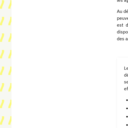
Au dé
peuve
est d
dispo
des a
L
d
s
e