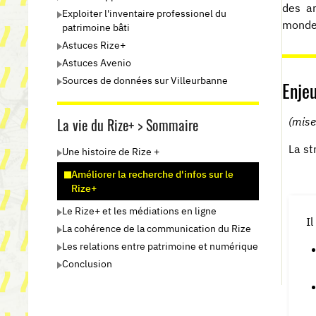
des ar
Exploiter l'inventaire professionel du
monde 
patrimoine bâti
Astuces Rize+
Astuces Avenio
Sources de données sur Villeurbanne
Enje
La vie du Rize+ > Sommaire
(mise
La st
Une histoire de Rize +
Améliorer la recherche d'infos sur le
Rize+
Le Rize+ et les médiations en ligne
I
La cohérence de la communication du Rize
Les relations entre patrimoine et numérique
Conclusion