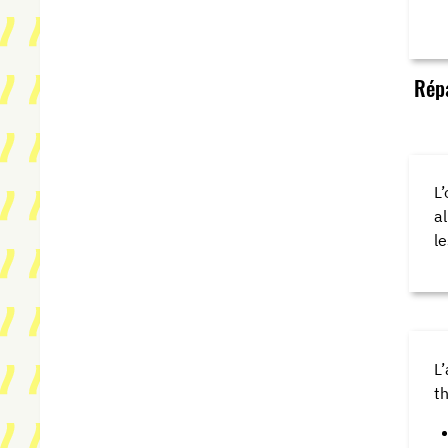
Répa
L
a
l
L
t