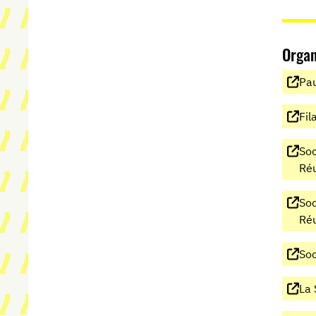
Orga
Pau
Fil
Soc
Réu
Soc
Réu
Soc
La 