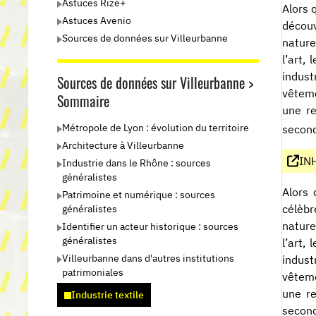
Astuces Rize+
Alors 
Astuces Avenio
découv
Sources de données sur Villeurbanne
nature
l’art,
indust
Sources de données sur Villeurbanne >
vêteme
Sommaire
une re
Métropole de Lyon : évolution du territoire
second
Architecture à Villeurbanne
INH
Industrie dans le Rhône : sources
généralistes
Alors 
Patrimoine et numérique : sources
célèbr
généralistes
nature
Identifier un acteur historique : sources
généralistes
l’art,
Villeurbanne dans d'autres institutions
indust
patrimoniales
vêteme
une re
Industrie textile
second