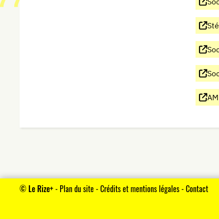
Soc
Sté
Soc
Soc
AML
©
Le Rize+
-
Plan du site
-
Crédits et mentions légales
-
Contact