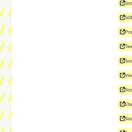
Soc
SOP
Pro
Tex
Soc
Vis
Soc
Eta
Soc