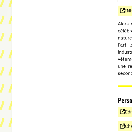
INH
Alors 
célèbr
nature
l’art,
indust
vêteme
une re
second
Pers
Edm
Cha