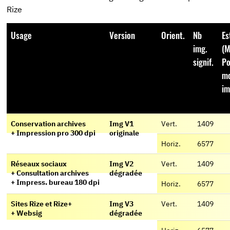
Rize
Usage
Version
Orient.
Nb
Es
img.
(M
signif.
Po
mo
i
Conservation archives
Img V1
Vert.
1409
+ Impression pro 300 dpi
originale
Horiz.
6577
Réseaux sociaux
Img V2
Vert.
1409
+ Consultation archives
dégradée
+ Impress. bureau 180 dpi
Horiz.
6577
Sites Rize et Rize+
Img V3
Vert.
1409
+ Websig
dégradée