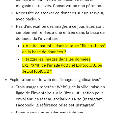
magasin d'archives. Conservation non pérenne.
Nécessité de stocker ce données sur un serveur,
avec back-up
Pas d'indexation des images à ce jour. Elles sont
simplement reliées à une entrée dans la base de
données de l'inventaire.
> A faire, par lots, dans la table "Illustrations"
de la base de données ?
> tagger les images dans les données
EXIF/XMP de l'image (logiciel ExiftoolGUI ou
JeExifToolGUI) ?
Exploitation sur le web des "images significatives"
Trois usages repérés : WebSig de la ville, mise en
ligne de l'inventaire sur le Rize+, utilisation pour
envoi sur les réseau sociaux du Rize (Instagram,
Facebook; la référence prise est Instagram)
Dimensions des images web à définir