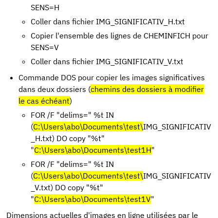
SENS=H
Coller dans fichier IMG_SIGNIFICATIV_H.txt
Copier l'ensemble des lignes de CHEMINFICH pour
SENS=V
Coller dans fichier IMG_SIGNIFICATIV_V.txt
Commande DOS pour copier les images significatives
dans deux dossiers (
chemins des dossiers à modifier
le cas échéant
)
FOR /F "delims=" %t IN
(
C:\Users\abo\Documents\test\
IMG_SIGNIFICATIV
_H.txt) DO copy "%t"
"
C:\Users\abo\Documents\test1H
"
FOR /F "delims=" %t IN
(
C:\Users\abo\Documents\test\
IMG_SIGNIFICATIV
_V.txt) DO copy "%t"
"
C:\Users\abo\Documents\test1V
"
Dimensions actuelles d'images en ligne utilisées par le