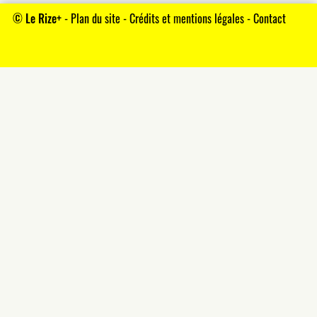
©
Le Rize+
-
Plan du site
-
Crédits et mentions légales
-
Contact