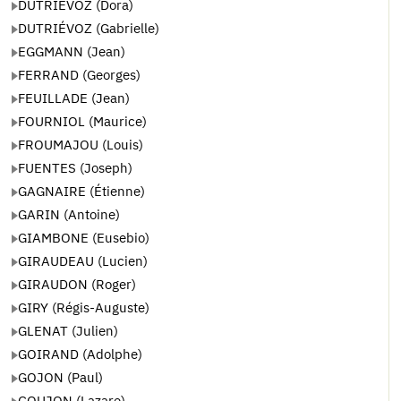
DUTRIEVOZ (Dora)
DUTRIÉVOZ (Gabrielle)
EGGMANN (Jean)
FERRAND (Georges)
FEUILLADE (Jean)
FOURNIOL (Maurice)
FROUMAJOU (Louis)
FUENTES (Joseph)
GAGNAIRE (Étienne)
GARIN (Antoine)
GIAMBONE (Eusebio)
GIRAUDEAU (Lucien)
GIRAUDON (Roger)
GIRY (Régis-Auguste)
GLENAT (Julien)
GOIRAND (Adolphe)
GOJON (Paul)
GOUJON (Lazare)