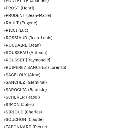
PONTEILLE (Joannès)
PROST (Henri)
PRUDENT (Jean-Marie)
RAULT (Eugène)
RICCI (Luc)
ROSSIAUD (Jean-Louis)
ROUDAIRE (Jean)
ROUSSEAU (Antonin)
ROUSSET [Raymond ?]
RUIPEREZ SANCHEZ (Lorenzo)
SAGELOLY (Aimé)
SANCHEZ (Germinal)
SAROGLIA (Baptiste)
SCHERER (Raoul)
SIMON (Jules)
SIRIOUD (Charles)
SOUCHON (Claude)
TAPONNARD (Pierre)