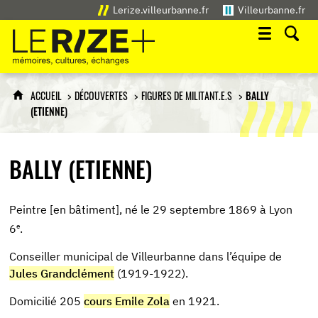
Lerize.villeurbanne.fr
Villeurbanne.fr
Le Rize+
mémoires, cultures, échanges
ACCUEIL
DÉCOUVERTES
FIGURES DE MILITANT.E.S
BALLY
(ETIENNE)
BALLY (ETIENNE)
Peintre [en bâtiment], né le 29 septembre 1869 à Lyon
e
6
.
Conseiller municipal de Villeurbanne dans l’équipe de
Jules Grandclément
(1919-1922).
Domicilié 205
cours Emile Zola
en 1921.