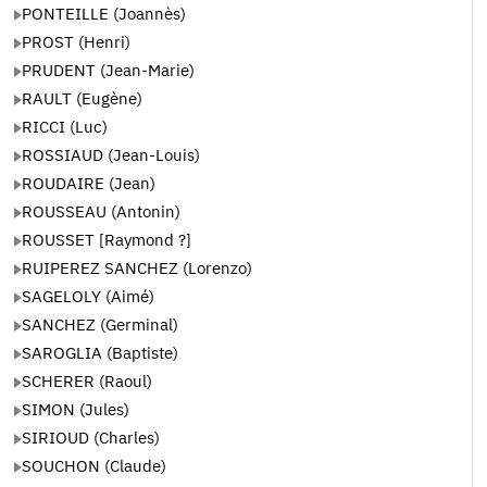
PONTEILLE (Joannès)
PROST (Henri)
PRUDENT (Jean-Marie)
RAULT (Eugène)
RICCI (Luc)
ROSSIAUD (Jean-Louis)
ROUDAIRE (Jean)
ROUSSEAU (Antonin)
ROUSSET [Raymond ?]
RUIPEREZ SANCHEZ (Lorenzo)
SAGELOLY (Aimé)
SANCHEZ (Germinal)
SAROGLIA (Baptiste)
SCHERER (Raoul)
SIMON (Jules)
SIRIOUD (Charles)
SOUCHON (Claude)