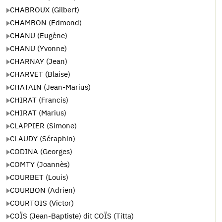
CHABROUX (Gilbert)
CHAMBON (Edmond)
CHANU (Eugène)
CHANU (Yvonne)
CHARNAY (Jean)
CHARVET (Blaise)
CHATAIN (Jean-Marius)
CHIRAT (Francis)
CHIRAT (Marius)
CLAPPIER (Simone)
CLAUDY (Séraphin)
CODINA (Georges)
COMTY (Joannès)
COURBET (Louis)
COURBON (Adrien)
COURTOIS (Victor)
COÏS (Jean-Baptiste) dit COÏS (Titta)