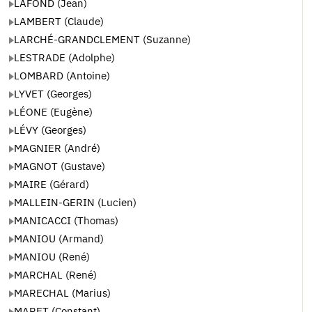
LAFOND (Jean)
LAMBERT (Claude)
LARCHÉ-GRANDCLEMENT (Suzanne)
LESTRADE (Adolphe)
LOMBARD (Antoine)
LYVET (Georges)
LÉONE (Eugène)
LÉVY (Georges)
MAGNIER (André)
MAGNOT (Gustave)
MAIRE (Gérard)
MALLEIN-GERIN (Lucien)
MANICACCI (Thomas)
MANIOU (Armand)
MANIOU (René)
MARCHAL (René)
MARECHAL (Marius)
MARET (Constant)