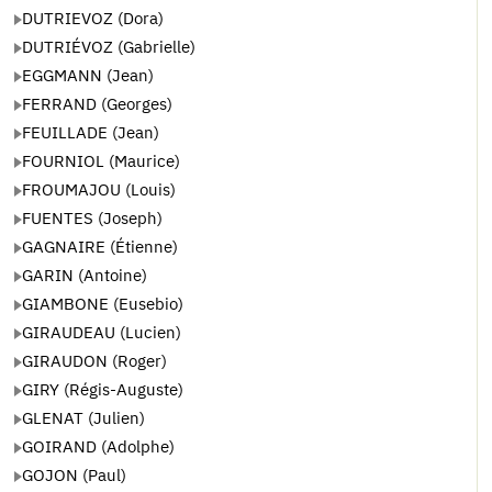
DUTRIEVOZ (Dora)
DUTRIÉVOZ (Gabrielle)
EGGMANN (Jean)
FERRAND (Georges)
FEUILLADE (Jean)
FOURNIOL (Maurice)
FROUMAJOU (Louis)
FUENTES (Joseph)
GAGNAIRE (Étienne)
GARIN (Antoine)
GIAMBONE (Eusebio)
GIRAUDEAU (Lucien)
GIRAUDON (Roger)
GIRY (Régis-Auguste)
GLENAT (Julien)
GOIRAND (Adolphe)
GOJON (Paul)