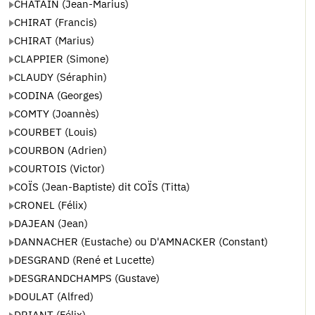
CHATAIN (Jean-Marius)
CHIRAT (Francis)
CHIRAT (Marius)
CLAPPIER (Simone)
CLAUDY (Séraphin)
CODINA (Georges)
COMTY (Joannès)
COURBET (Louis)
COURBON (Adrien)
COURTOIS (Victor)
COÏS (Jean-Baptiste) dit COÏS (Titta)
CRONEL (Félix)
DAJEAN (Jean)
DANNACHER (Eustache) ou D'AMNACKER (Constant)
DESGRAND (René et Lucette)
DESGRANDCHAMPS (Gustave)
DOULAT (Alfred)
DRIANT (Félix)