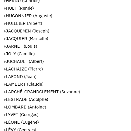
HERNU (Charles)
HUET (Renée)
HUGONNIER (Auguste)
HUILLIER (Albert)
JACQUEMIN (Joseph)
JACQUIER (Marcelle)
JARNET (Louis)
JOLY (Camille)
JUCHAULT (Albert)
LACHAIZE (Pierre)
LAFOND (Jean)
LAMBERT (Claude)
LARCHÉ-GRANDCLEMENT (Suzanne)
LESTRADE (Adolphe)
LOMBARD (Antoine)
LYVET (Georges)
LÉONE (Eugène)
LÉVY (Georges)