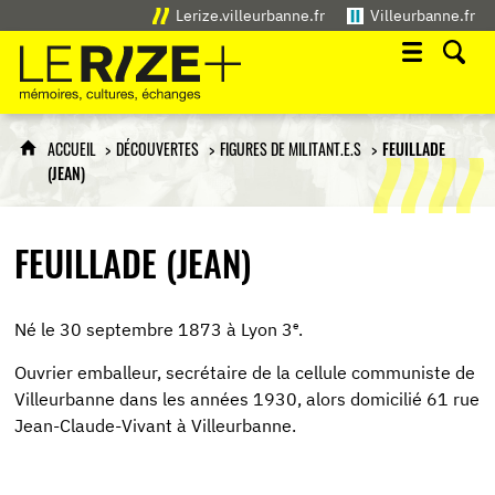
Lerize.villeurbanne.fr
Villeurbanne.fr
Le Rize+
mémoires, cultures, échanges
ACCUEIL
DÉCOUVERTES
FIGURES DE MILITANT.E.S
FEUILLADE
(JEAN)
FEUILLADE (JEAN)
e
Né le 30 septembre 1873 à Lyon 3
.
Ouvrier emballeur, secrétaire de la cellule communiste de
Villeurbanne dans les années 1930, alors domicilié 61 rue
Jean-Claude-Vivant à Villeurbanne.