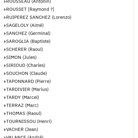
ROUSSEAU (Antonin)
ROUSSET [Raymond ?]
RUIPEREZ SANCHEZ (Lorenzo)
SAGELOLY (Aimé)
SANCHEZ (Germinal)
SAROGLIA (Baptiste)
SCHERER (Raoul)
SIMON (Jules)
SIRIOUD (Charles)
SOUCHON (Claude)
TAPONNARD (Pierre)
TARDIVIER (Marius)
TARDY (Marcel)
TERRAZ (Marc)
THOMAS (Raoul)
TOURNISSOU (Henri)
VACHER (Jean)
VALANCE (André)