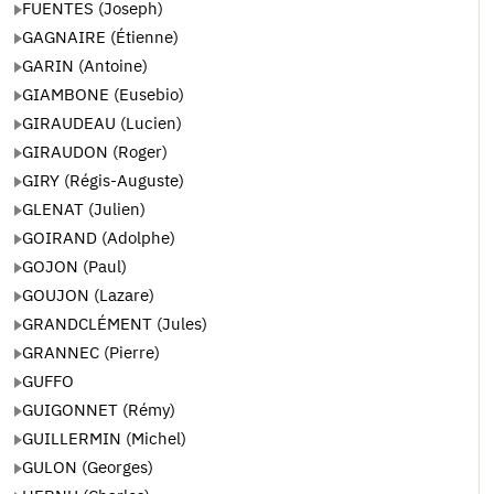
FUENTES (Joseph)
GAGNAIRE (Étienne)
GARIN (Antoine)
GIAMBONE (Eusebio)
GIRAUDEAU (Lucien)
GIRAUDON (Roger)
GIRY (Régis-Auguste)
GLENAT (Julien)
GOIRAND (Adolphe)
GOJON (Paul)
GOUJON (Lazare)
GRANDCLÉMENT (Jules)
GRANNEC (Pierre)
GUFFO
GUIGONNET (Rémy)
GUILLERMIN (Michel)
GULON (Georges)