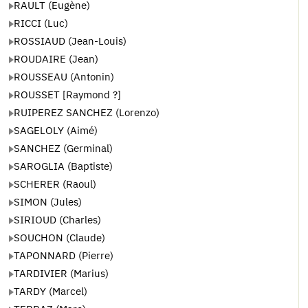
RAULT (Eugène)
RICCI (Luc)
ROSSIAUD (Jean-Louis)
ROUDAIRE (Jean)
ROUSSEAU (Antonin)
ROUSSET [Raymond ?]
RUIPEREZ SANCHEZ (Lorenzo)
SAGELOLY (Aimé)
SANCHEZ (Germinal)
SAROGLIA (Baptiste)
SCHERER (Raoul)
SIMON (Jules)
SIRIOUD (Charles)
SOUCHON (Claude)
TAPONNARD (Pierre)
TARDIVIER (Marius)
TARDY (Marcel)