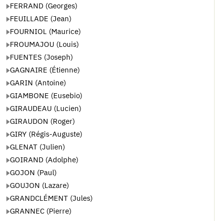
FERRAND (Georges)
FEUILLADE (Jean)
FOURNIOL (Maurice)
FROUMAJOU (Louis)
FUENTES (Joseph)
GAGNAIRE (Étienne)
GARIN (Antoine)
GIAMBONE (Eusebio)
GIRAUDEAU (Lucien)
GIRAUDON (Roger)
GIRY (Régis-Auguste)
GLENAT (Julien)
GOIRAND (Adolphe)
GOJON (Paul)
GOUJON (Lazare)
GRANDCLÉMENT (Jules)
GRANNEC (Pierre)