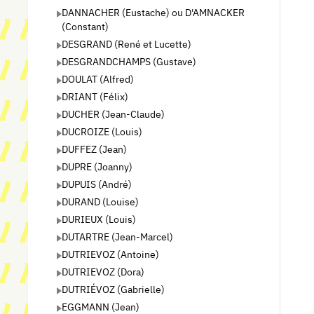
DANNACHER (Eustache) ou D'AMNACKER
(Constant)
DESGRAND (René et Lucette)
DESGRANDCHAMPS (Gustave)
DOULAT (Alfred)
DRIANT (Félix)
DUCHER (Jean-Claude)
DUCROIZE (Louis)
DUFFEZ (Jean)
DUPRE (Joanny)
DUPUIS (André)
DURAND (Louise)
DURIEUX (Louis)
DUTARTRE (Jean-Marcel)
DUTRIEVOZ (Antoine)
DUTRIEVOZ (Dora)
DUTRIÉVOZ (Gabrielle)
EGGMANN (Jean)