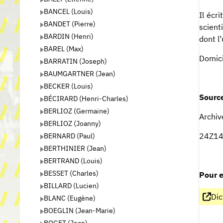
BANCEL (Louis)
Il écr
BANDET (Pierre)
scient
BARDIN (Henri)
dont l
BAREL (Max)
Domici
BARRATIN (Joseph)
BAUMGARTNER (Jean)
BECKER (Louis)
Source
BÉCIRARD (Henri-Charles)
BERLIOZ (Germaine)
Archiv
BERLIOZ (Joanny)
24Z140
BERNARD (Paul)
BERTHINIER (Jean)
BERTRAND (Louis)
BESSET (Charles)
Pour e
BILLARD (Lucien)
Dic
BLANC (Eugène)
BOEGLIN (Jean-Marie)
BOGET (Jean)