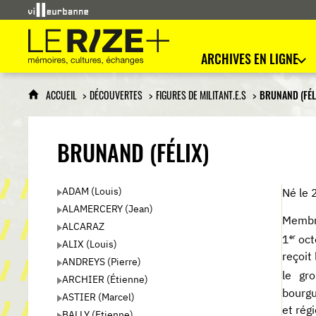
Le Rize+
mémoires, cultures, échanges
ARCHIVES EN LIGNE
ACCUEIL
DÉCOUVERTES
FIGURES DE MILITANT.E.S
BRUNAND (FÉL
BRUNAND (FÉLIX)
ADAM (Louis)
Né le 
ALAMERCERY (Jean)
Membre
ALCARAZ
er
1
oct
ALIX (Louis)
reçoit
ANDREYS (Pierre)
le gr
ARCHIER (Étienne)
bourgu
ASTIER (Marcel)
et rég
BALLY (Etienne)