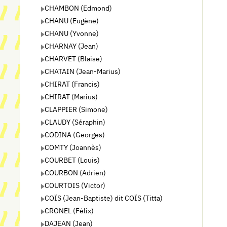
CHAMBON (Edmond)
CHANU (Eugène)
CHANU (Yvonne)
CHARNAY (Jean)
CHARVET (Blaise)
CHATAIN (Jean-Marius)
CHIRAT (Francis)
CHIRAT (Marius)
CLAPPIER (Simone)
CLAUDY (Séraphin)
CODINA (Georges)
COMTY (Joannès)
COURBET (Louis)
COURBON (Adrien)
COURTOIS (Victor)
COÏS (Jean-Baptiste) dit COÏS (Titta)
CRONEL (Félix)
DAJEAN (Jean)