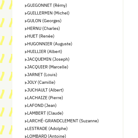
GUIGONNET (Rémy)
GUILLERMIN (Michel)
GULON (Georges)
HERNU (Charles)
HUET (Renée)
HUGONNIER (Auguste)
HUILLIER (Albert)
JACQUEMIN (Joseph)
JACQUIER (Marcelle)
JARNET (Louis)
JOLY (Camille)
JUCHAULT (Albert)
LACHAIZE (Pierre)
LAFOND (Jean)
LAMBERT (Claude)
LARCHÉ-GRANDCLEMENT (Suzanne)
LESTRADE (Adolphe)
LOMBARD (Antoine)