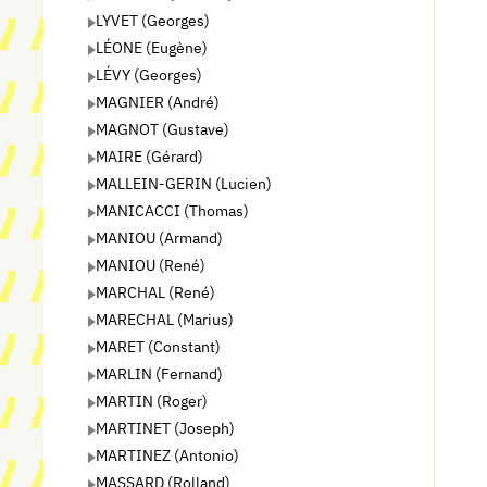
LYVET (Georges)
LÉONE (Eugène)
LÉVY (Georges)
MAGNIER (André)
MAGNOT (Gustave)
MAIRE (Gérard)
MALLEIN-GERIN (Lucien)
MANICACCI (Thomas)
MANIOU (Armand)
MANIOU (René)
MARCHAL (René)
MARECHAL (Marius)
MARET (Constant)
MARLIN (Fernand)
MARTIN (Roger)
MARTINET (Joseph)
MARTINEZ (Antonio)
MASSARD (Rolland)