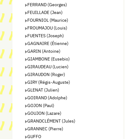
FERRAND (Georges)
FEUILLADE (Jean)
FOURNIOL (Maurice)
FROUMAJOU (Louis)
FUENTES (Joseph)
GAGNAIRE (Étienne)
GARIN (Antoine)
GIAMBONE (Eusebio)
GIRAUDEAU (Lucien)
GIRAUDON (Roger)
GIRY (Régis-Auguste)
GLENAT (Julien)
GOIRAND (Adolphe)
GOJON (Paul)
GOUJON (Lazare)
GRANDCLÉMENT (Jules)
GRANNEC (Pierre)
GUFFO