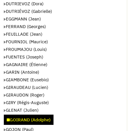
DUTRIEVOZ (Dora)
DUTRIÉVOZ (Gabrielle)
EGGMANN (Jean)
FERRAND (Georges)
FEUILLADE (Jean)
FOURNIOL (Maurice)
FROUMAJOU (Louis)
FUENTES (Joseph)
GAGNAIRE (Étienne)
GARIN (Antoine)
GIAMBONE (Eusebio)
GIRAUDEAU (Lucien)
GIRAUDON (Roger)
GIRY (Régis-Auguste)
GLENAT (Julien)
GOIRAND (Adolphe)
GOJON (Paul)