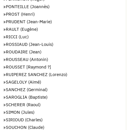
PONTEILLE (Joannès)
PROST (Henri)
PRUDENT (Jean-Marie)
RAULT (Eugène)
RICCI (Luc)
ROSSIAUD (Jean-Louis)
ROUDAIRE (Jean)
ROUSSEAU (Antonin)
ROUSSET [Raymond ?]
RUIPEREZ SANCHEZ (Lorenzo)
SAGELOLY (Aimé)
SANCHEZ (Germinal)
SAROGLIA (Baptiste)
SCHERER (Raoul)
SIMON (Jules)
SIRIOUD (Charles)
SOUCHON (Claude)