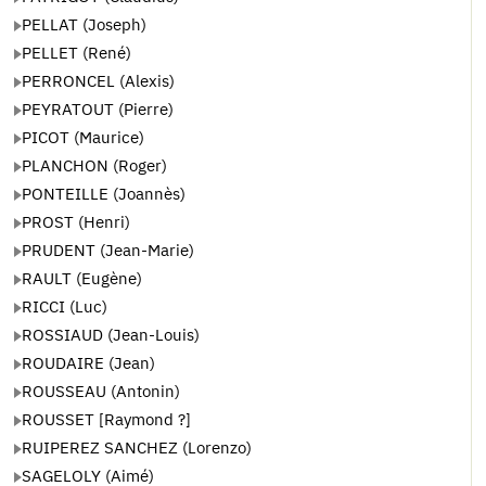
PELLAT (Joseph)
PELLET (René)
PERRONCEL (Alexis)
PEYRATOUT (Pierre)
PICOT (Maurice)
PLANCHON (Roger)
PONTEILLE (Joannès)
PROST (Henri)
PRUDENT (Jean-Marie)
RAULT (Eugène)
RICCI (Luc)
ROSSIAUD (Jean-Louis)
ROUDAIRE (Jean)
ROUSSEAU (Antonin)
ROUSSET [Raymond ?]
RUIPEREZ SANCHEZ (Lorenzo)
SAGELOLY (Aimé)