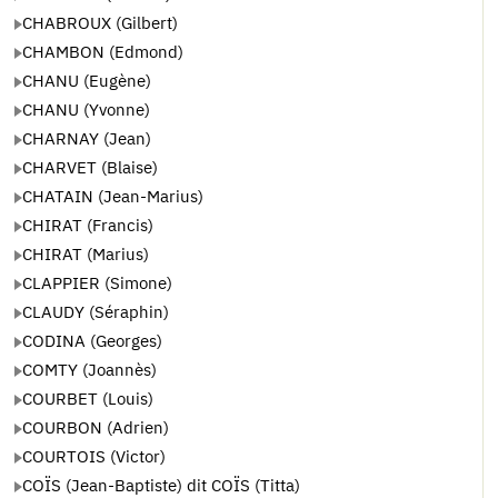
CHABROUX (Gilbert)
CHAMBON (Edmond)
CHANU (Eugène)
CHANU (Yvonne)
CHARNAY (Jean)
CHARVET (Blaise)
CHATAIN (Jean-Marius)
CHIRAT (Francis)
CHIRAT (Marius)
CLAPPIER (Simone)
CLAUDY (Séraphin)
CODINA (Georges)
COMTY (Joannès)
COURBET (Louis)
COURBON (Adrien)
COURTOIS (Victor)
COÏS (Jean-Baptiste) dit COÏS (Titta)