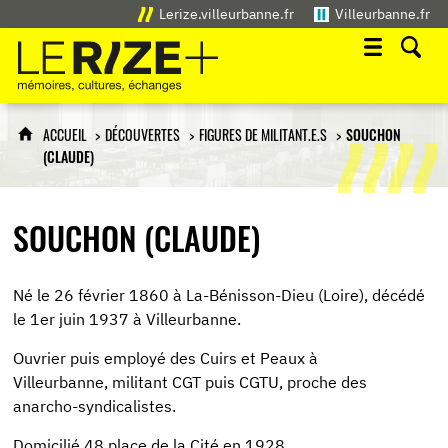
Lerize.villeurbanne.fr
Villeurbanne.fr
Le Rize+
mémoires, cultures, échanges
ACCUEIL
DÉCOUVERTES
FIGURES DE MILITANT.E.S
SOUCHON
(CLAUDE)
SOUCHON (CLAUDE)
Né le 26 février 1860 à La-Bénisson-Dieu (Loire), décédé
le 1er juin 1937 à Villeurbanne.
Ouvrier puis employé des Cuirs et Peaux à
Villeurbanne, militant CGT puis CGTU, proche des
anarcho-syndicalistes.
Domicilié 48 place de la Cité en 1928