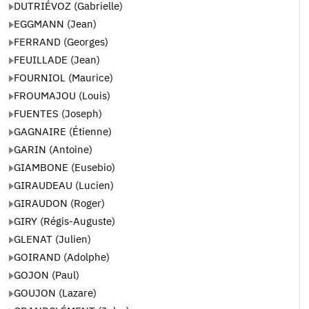
DUTRIÉVOZ (Gabrielle)
EGGMANN (Jean)
FERRAND (Georges)
FEUILLADE (Jean)
FOURNIOL (Maurice)
FROUMAJOU (Louis)
FUENTES (Joseph)
GAGNAIRE (Étienne)
GARIN (Antoine)
GIAMBONE (Eusebio)
GIRAUDEAU (Lucien)
GIRAUDON (Roger)
GIRY (Régis-Auguste)
GLENAT (Julien)
GOIRAND (Adolphe)
GOJON (Paul)
GOUJON (Lazare)