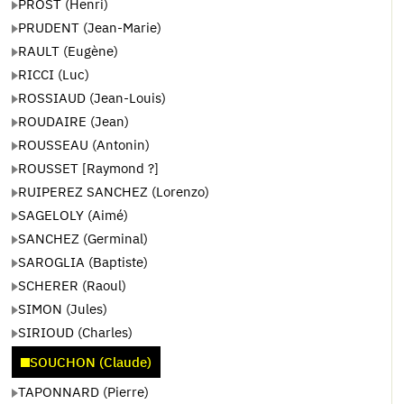
PROST (Henri)
PRUDENT (Jean-Marie)
RAULT (Eugène)
RICCI (Luc)
ROSSIAUD (Jean-Louis)
ROUDAIRE (Jean)
ROUSSEAU (Antonin)
ROUSSET [Raymond ?]
RUIPEREZ SANCHEZ (Lorenzo)
SAGELOLY (Aimé)
SANCHEZ (Germinal)
SAROGLIA (Baptiste)
SCHERER (Raoul)
SIMON (Jules)
SIRIOUD (Charles)
SOUCHON (Claude)
TAPONNARD (Pierre)