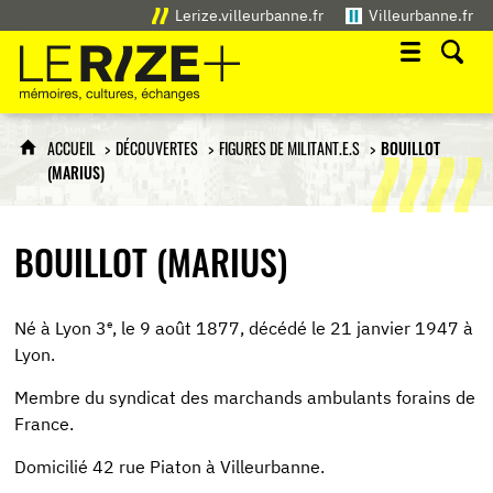
Lerize.villeurbanne.fr
Villeurbanne.fr
Le Rize+
mémoires, cultures, échanges
ACCUEIL
DÉCOUVERTES
FIGURES DE MILITANT.E.S
BOUILLOT
(MARIUS)
BOUILLOT (MARIUS)
e
Né à Lyon 3
, le 9 août 1877, décédé le 21 janvier 1947 à
Lyon.
Membre du syndicat des marchands ambulants forains de
France.
Domicilié 42 rue Piaton à Villeurbanne.