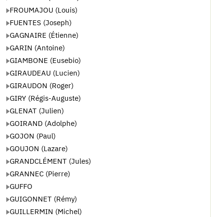
FROUMAJOU (Louis)
FUENTES (Joseph)
GAGNAIRE (Étienne)
GARIN (Antoine)
GIAMBONE (Eusebio)
GIRAUDEAU (Lucien)
GIRAUDON (Roger)
GIRY (Régis-Auguste)
GLENAT (Julien)
GOIRAND (Adolphe)
GOJON (Paul)
GOUJON (Lazare)
GRANDCLÉMENT (Jules)
GRANNEC (Pierre)
GUFFO
GUIGONNET (Rémy)
GUILLERMIN (Michel)