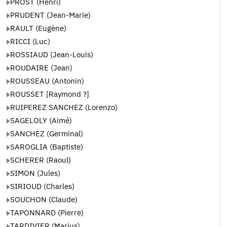
PROST (Henri)
PRUDENT (Jean-Marie)
RAULT (Eugène)
RICCI (Luc)
ROSSIAUD (Jean-Louis)
ROUDAIRE (Jean)
ROUSSEAU (Antonin)
ROUSSET [Raymond ?]
RUIPEREZ SANCHEZ (Lorenzo)
SAGELOLY (Aimé)
SANCHEZ (Germinal)
SAROGLIA (Baptiste)
SCHERER (Raoul)
SIMON (Jules)
SIRIOUD (Charles)
SOUCHON (Claude)
TAPONNARD (Pierre)
TARDIVIER (Marius)