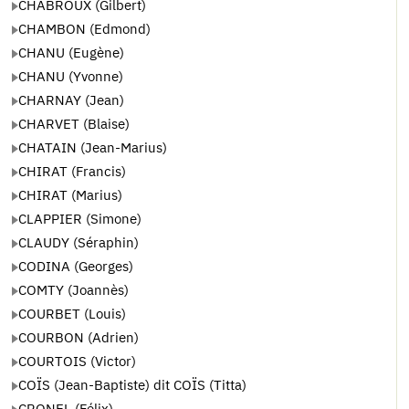
CHABROUX (Gilbert)
CHAMBON (Edmond)
CHANU (Eugène)
CHANU (Yvonne)
CHARNAY (Jean)
CHARVET (Blaise)
CHATAIN (Jean-Marius)
CHIRAT (Francis)
CHIRAT (Marius)
CLAPPIER (Simone)
CLAUDY (Séraphin)
CODINA (Georges)
COMTY (Joannès)
COURBET (Louis)
COURBON (Adrien)
COURTOIS (Victor)
COÏS (Jean-Baptiste) dit COÏS (Titta)
CRONEL (Félix)