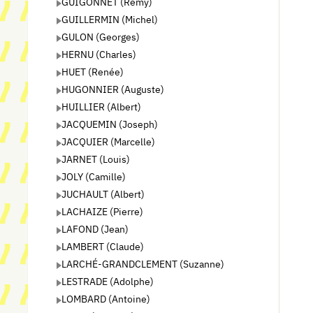
GUIGONNET (Rémy)
GUILLERMIN (Michel)
GULON (Georges)
HERNU (Charles)
HUET (Renée)
HUGONNIER (Auguste)
HUILLIER (Albert)
JACQUEMIN (Joseph)
JACQUIER (Marcelle)
JARNET (Louis)
JOLY (Camille)
JUCHAULT (Albert)
LACHAIZE (Pierre)
LAFOND (Jean)
LAMBERT (Claude)
LARCHÉ-GRANDCLEMENT (Suzanne)
LESTRADE (Adolphe)
LOMBARD (Antoine)