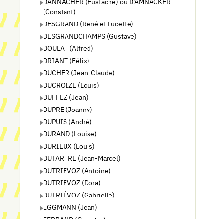
DANNACHER (Eustache) ou D'AMNACKER
(Constant)
DESGRAND (René et Lucette)
DESGRANDCHAMPS (Gustave)
DOULAT (Alfred)
DRIANT (Félix)
DUCHER (Jean-Claude)
DUCROIZE (Louis)
DUFFEZ (Jean)
DUPRE (Joanny)
DUPUIS (André)
DURAND (Louise)
DURIEUX (Louis)
DUTARTRE (Jean-Marcel)
DUTRIEVOZ (Antoine)
DUTRIEVOZ (Dora)
DUTRIÉVOZ (Gabrielle)
EGGMANN (Jean)