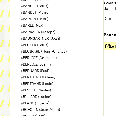
social
BANCEL (Louis)
de l'u
BANDET (Pierre)
Domici
BARDIN (Henri)
BAREL (Max)
BARRATIN (Joseph)
Pour e
BAUMGARTNER (Jean)
BECKER (Louis)
Le 
BÉCIRARD (Henri-Charles)
BERLIOZ (Germaine)
BERLIOZ (Joanny)
BERNARD (Paul)
BERTHINIER (Jean)
BERTRAND (Louis)
BESSET (Charles)
BILLARD (Lucien)
BLANC (Eugène)
BOEGLIN (Jean-Marie)
BOGET (Jean)