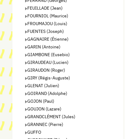
FERRAND (Georges)
FEUILLADE (Jean)
FOURNIOL (Maurice)
FROUMAJOU (Louis)
FUENTES (Joseph)
GAGNAIRE (Étienne)
GARIN (Antoine)
GIAMBONE (Eusebio)
GIRAUDEAU (Lucien)
GIRAUDON (Roger)
GIRY (Régis-Auguste)
GLENAT (Julien)
GOIRAND (Adolphe)
GOJON (Paul)
GOUJON (Lazare)
GRANDCLÉMENT (Jules)
GRANNEC (Pierre)
GUFFO