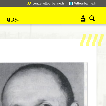
Lerize.villeurbanne.fr
Villeurbanne.fr
ATLAS