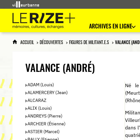
Le Rize+
mémoires, cultures, échanges
ARCHIVES EN LIGNE
ACCUEIL
DÉCOUVERTES
FIGURES DE MILITANT.E.S
VALANCE (AND
VALANCE (ANDRÉ)
ADAM (Louis)
Né le
ALAMERCERY (Jean)
(Meurt
ALCARAZ
(Rhône
ALIX (Louis)
Milit
ANDREYS (Pierre)
Villeu
ARCHIER (Étienne)
dans l
ASTIER (Marcel)
quatr
BALLY (Etienne)