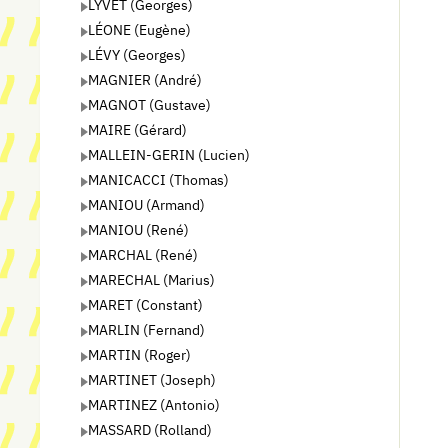
LYVET (Georges)
LÉONE (Eugène)
LÉVY (Georges)
MAGNIER (André)
MAGNOT (Gustave)
MAIRE (Gérard)
MALLEIN-GERIN (Lucien)
MANICACCI (Thomas)
MANIOU (Armand)
MANIOU (René)
MARCHAL (René)
MARECHAL (Marius)
MARET (Constant)
MARLIN (Fernand)
MARTIN (Roger)
MARTINET (Joseph)
MARTINEZ (Antonio)
MASSARD (Rolland)