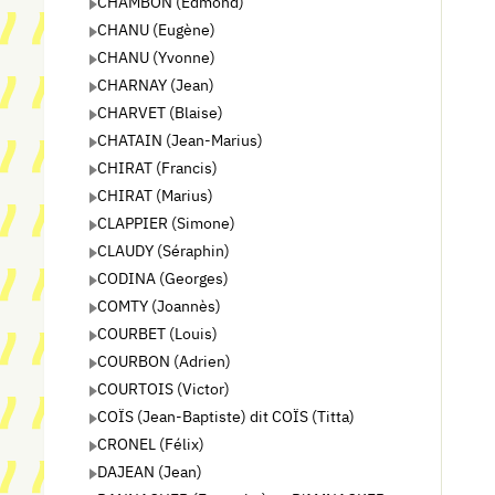
CHAMBON (Edmond)
CHANU (Eugène)
CHANU (Yvonne)
CHARNAY (Jean)
CHARVET (Blaise)
CHATAIN (Jean-Marius)
CHIRAT (Francis)
CHIRAT (Marius)
CLAPPIER (Simone)
CLAUDY (Séraphin)
CODINA (Georges)
COMTY (Joannès)
COURBET (Louis)
COURBON (Adrien)
COURTOIS (Victor)
COÏS (Jean-Baptiste) dit COÏS (Titta)
CRONEL (Félix)
DAJEAN (Jean)