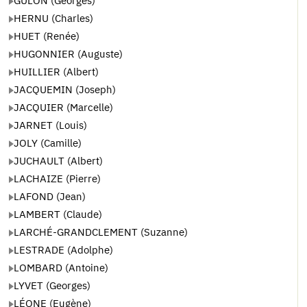
GULON (Georges)
HERNU (Charles)
HUET (Renée)
HUGONNIER (Auguste)
HUILLIER (Albert)
JACQUEMIN (Joseph)
JACQUIER (Marcelle)
JARNET (Louis)
JOLY (Camille)
JUCHAULT (Albert)
LACHAIZE (Pierre)
LAFOND (Jean)
LAMBERT (Claude)
LARCHÉ-GRANDCLEMENT (Suzanne)
LESTRADE (Adolphe)
LOMBARD (Antoine)
LYVET (Georges)
LÉONE (Eugène)