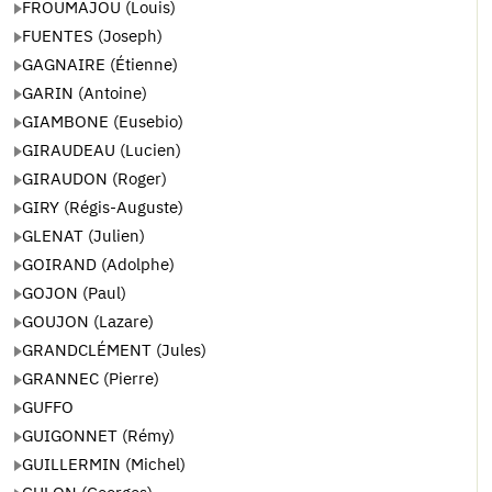
FROUMAJOU (Louis)
FUENTES (Joseph)
GAGNAIRE (Étienne)
GARIN (Antoine)
GIAMBONE (Eusebio)
GIRAUDEAU (Lucien)
GIRAUDON (Roger)
GIRY (Régis-Auguste)
GLENAT (Julien)
GOIRAND (Adolphe)
GOJON (Paul)
GOUJON (Lazare)
GRANDCLÉMENT (Jules)
GRANNEC (Pierre)
GUFFO
GUIGONNET (Rémy)
GUILLERMIN (Michel)