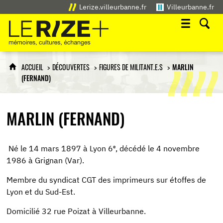
Lerize.villeurbanne.fr
Villeurbanne.fr
Le Rize+
mémoires, cultures, échanges
ACCUEIL
DÉCOUVERTES
FIGURES DE MILITANT.E.S
MARLIN
(FERNAND)
MARLIN (FERNAND)
e
Né le 14 mars 1897 à Lyon 6
, décédé le 4 novembre
1986 à Grignan (Var).
Membre du syndicat CGT des imprimeurs sur étoffes de
Lyon et du Sud-Est.
Domicilié 32 rue Poizat à Villeurbanne.