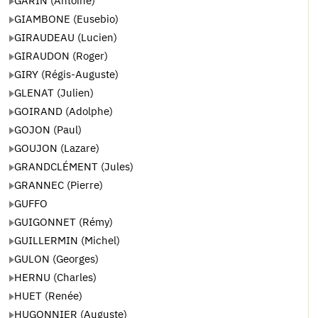
GARIN (Antoine)
GIAMBONE (Eusebio)
GIRAUDEAU (Lucien)
GIRAUDON (Roger)
GIRY (Régis-Auguste)
GLENAT (Julien)
GOIRAND (Adolphe)
GOJON (Paul)
GOUJON (Lazare)
GRANDCLÉMENT (Jules)
GRANNEC (Pierre)
GUFFO
GUIGONNET (Rémy)
GUILLERMIN (Michel)
GULON (Georges)
HERNU (Charles)
HUET (Renée)
HUGONNIER (Auguste)