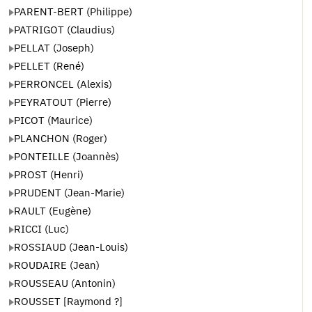
PARENT-BERT (Philippe)
PATRIGOT (Claudius)
PELLAT (Joseph)
PELLET (René)
PERRONCEL (Alexis)
PEYRATOUT (Pierre)
PICOT (Maurice)
PLANCHON (Roger)
PONTEILLE (Joannès)
PROST (Henri)
PRUDENT (Jean-Marie)
RAULT (Eugène)
RICCI (Luc)
ROSSIAUD (Jean-Louis)
ROUDAIRE (Jean)
ROUSSEAU (Antonin)
ROUSSET [Raymond ?]