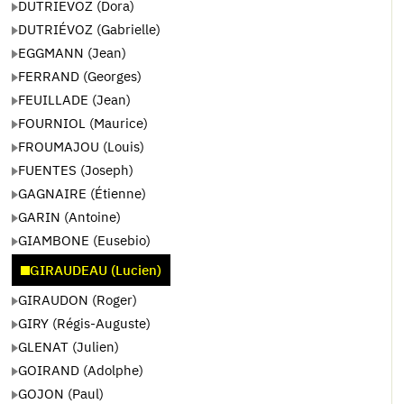
DUTRIEVOZ (Dora)
DUTRIÉVOZ (Gabrielle)
EGGMANN (Jean)
FERRAND (Georges)
FEUILLADE (Jean)
FOURNIOL (Maurice)
FROUMAJOU (Louis)
FUENTES (Joseph)
GAGNAIRE (Étienne)
GARIN (Antoine)
GIAMBONE (Eusebio)
GIRAUDEAU (Lucien)
GIRAUDON (Roger)
GIRY (Régis-Auguste)
GLENAT (Julien)
GOIRAND (Adolphe)
GOJON (Paul)