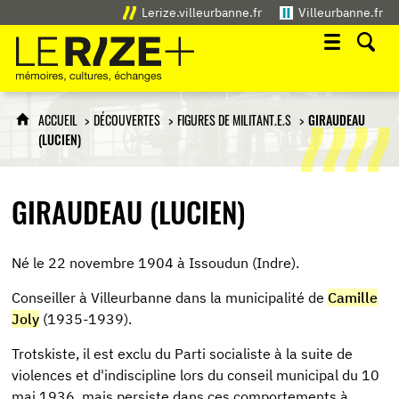
Lerize.villeurbanne.fr
Villeurbanne.fr
Le Rize+
mémoires, cultures, échanges
ACCUEIL
DÉCOUVERTES
FIGURES DE MILITANT.E.S
GIRAUDEAU
(LUCIEN)
GIRAUDEAU (LUCIEN)
Né le 22 novembre 1904 à Issoudun (Indre).
Conseiller à Villeurbanne dans la municipalité de
Camille
Joly
(1935-1939).
Trotskiste, il est exclu du Parti socialiste à la suite de
violences et d'indiscipline lors du conseil municipal du 10
mai 1936, mais persiste dans ces comportements à