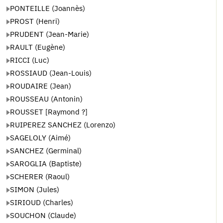
PONTEILLE (Joannès)
PROST (Henri)
PRUDENT (Jean-Marie)
RAULT (Eugène)
RICCI (Luc)
ROSSIAUD (Jean-Louis)
ROUDAIRE (Jean)
ROUSSEAU (Antonin)
ROUSSET [Raymond ?]
RUIPEREZ SANCHEZ (Lorenzo)
SAGELOLY (Aimé)
SANCHEZ (Germinal)
SAROGLIA (Baptiste)
SCHERER (Raoul)
SIMON (Jules)
SIRIOUD (Charles)
SOUCHON (Claude)