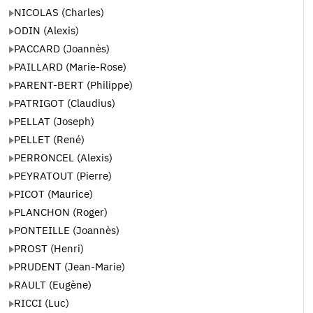
NICOLAS (Charles)
ODIN (Alexis)
PACCARD (Joannès)
PAILLARD (Marie-Rose)
PARENT-BERT (Philippe)
PATRIGOT (Claudius)
PELLAT (Joseph)
PELLET (René)
PERRONCEL (Alexis)
PEYRATOUT (Pierre)
PICOT (Maurice)
PLANCHON (Roger)
PONTEILLE (Joannès)
PROST (Henri)
PRUDENT (Jean-Marie)
RAULT (Eugène)
RICCI (Luc)