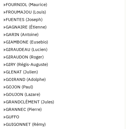
FOURNIOL (Maurice)
FROUMAJOU (Louis)
FUENTES (Joseph)
GAGNAIRE (Étienne)
GARIN (Antoine)
GIAMBONE (Eusebio)
GIRAUDEAU (Lucien)
GIRAUDON (Roger)
GIRY (Régis-Auguste)
GLENAT (Julien)
GOIRAND (Adolphe)
GOJON (Paul)
GOUJON (Lazare)
GRANDCLÉMENT (Jules)
GRANNEC (Pierre)
GUFFO
GUIGONNET (Rémy)