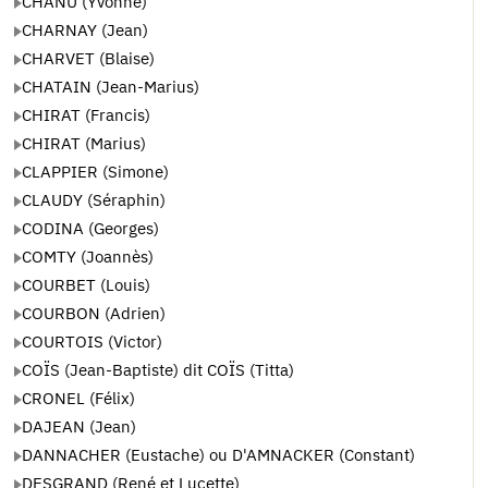
CHANU (Yvonne)
CHARNAY (Jean)
CHARVET (Blaise)
CHATAIN (Jean-Marius)
CHIRAT (Francis)
CHIRAT (Marius)
CLAPPIER (Simone)
CLAUDY (Séraphin)
CODINA (Georges)
COMTY (Joannès)
COURBET (Louis)
COURBON (Adrien)
COURTOIS (Victor)
COÏS (Jean-Baptiste) dit COÏS (Titta)
CRONEL (Félix)
DAJEAN (Jean)
DANNACHER (Eustache) ou D'AMNACKER (Constant)
DESGRAND (René et Lucette)