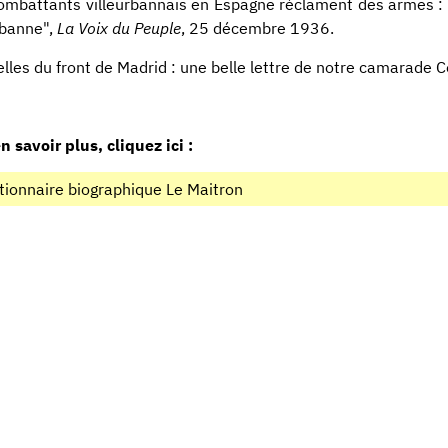
ombattants villeurbannais en Espagne réclament des armes :
rbanne",
La Voix du Peuple
, 25 décembre 1936.
lles du front de Madrid : une belle lettre de notre camarade 
n savoir plus, cliquez ici :
tionnaire biographique Le Maitron