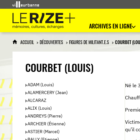
Le Rize+
mémoires, cultures, échanges
ARCHIVES EN LIGNE
ACCUEIL
DÉCOUVERTES
FIGURES DE MILITANT.E.S
COURBET (LOU
COURBET (LOUIS)
ADAM (Louis)
Né le 
ALAMERCERY (Jean)
Chauff
ALCARAZ
ALIX (Louis)
Premie
ANDREYS (Pierre)
Victi
ARCHIER (Étienne)
qu’il 
ASTIER (Marcel)
BALLY (Etienne)