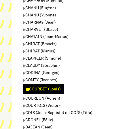
CHAMBON (Edmond)
CHANU (Eugène)
CHANU (Yvonne)
CHARNAY (Jean)
CHARVET (Blaise)
CHATAIN (Jean-Marius)
CHIRAT (Francis)
CHIRAT (Marius)
CLAPPIER (Simone)
CLAUDY (Séraphin)
CODINA (Georges)
COMTY (Joannès)
COURBET (Louis)
COURBON (Adrien)
COURTOIS (Victor)
COÏS (Jean-Baptiste) dit COÏS (Titta)
CRONEL (Félix)
DAJEAN (Jean)