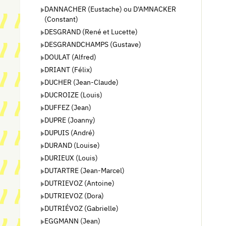
DANNACHER (Eustache) ou D'AMNACKER
(Constant)
DESGRAND (René et Lucette)
DESGRANDCHAMPS (Gustave)
DOULAT (Alfred)
DRIANT (Félix)
DUCHER (Jean-Claude)
DUCROIZE (Louis)
DUFFEZ (Jean)
DUPRE (Joanny)
DUPUIS (André)
DURAND (Louise)
DURIEUX (Louis)
DUTARTRE (Jean-Marcel)
DUTRIEVOZ (Antoine)
DUTRIEVOZ (Dora)
DUTRIÉVOZ (Gabrielle)
EGGMANN (Jean)