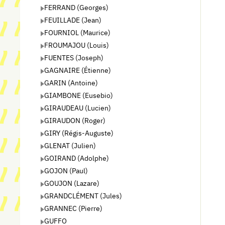
FERRAND (Georges)
FEUILLADE (Jean)
FOURNIOL (Maurice)
FROUMAJOU (Louis)
FUENTES (Joseph)
GAGNAIRE (Étienne)
GARIN (Antoine)
GIAMBONE (Eusebio)
GIRAUDEAU (Lucien)
GIRAUDON (Roger)
GIRY (Régis-Auguste)
GLENAT (Julien)
GOIRAND (Adolphe)
GOJON (Paul)
GOUJON (Lazare)
GRANDCLÉMENT (Jules)
GRANNEC (Pierre)
GUFFO