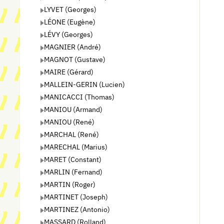
LYVET (Georges)
LÉONE (Eugène)
LÉVY (Georges)
MAGNIER (André)
MAGNOT (Gustave)
MAIRE (Gérard)
MALLEIN-GERIN (Lucien)
MANICACCI (Thomas)
MANIOU (Armand)
MANIOU (René)
MARCHAL (René)
MARECHAL (Marius)
MARET (Constant)
MARLIN (Fernand)
MARTIN (Roger)
MARTINET (Joseph)
MARTINEZ (Antonio)
MASSARD (Rolland)