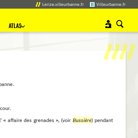
Lerize.villeurbanne.fr
Villeurbanne.fr
ATLAS
banne.
cour.
l' « affaire des grenades », (voir
Bussière
) pendant