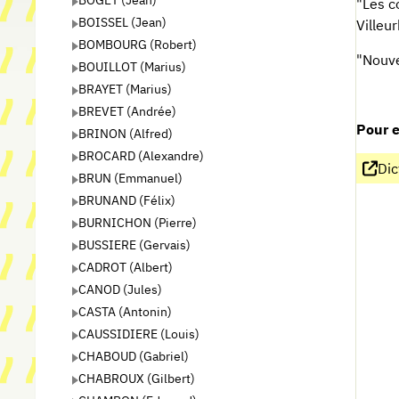
"Les c
BOISSEL (Jean)
Villeu
BOMBOURG (Robert)
"Nouve
BOUILLOT (Marius)
BRAYET (Marius)
BREVET (Andrée)
Pour e
BRINON (Alfred)
BROCARD (Alexandre)
Dic
BRUN (Emmanuel)
BRUNAND (Félix)
BURNICHON (Pierre)
BUSSIERE (Gervais)
CADROT (Albert)
CANOD (Jules)
CASTA (Antonin)
CAUSSIDIERE (Louis)
CHABOUD (Gabriel)
CHABROUX (Gilbert)