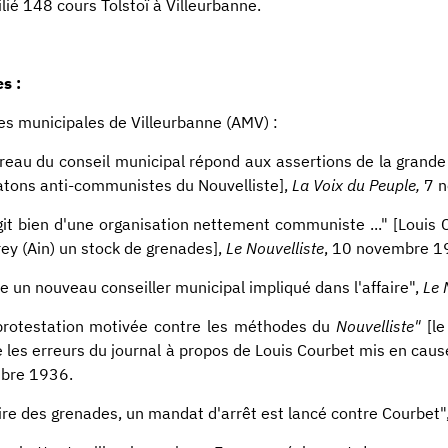
lié 148 cours Tolstoï à Villeurbanne.
s :
es municipales de Villeurbanne (AMV) :
reau du conseil municipal répond aux assertions de la grande 
atons anti-communistes du Nouvelliste],
La Voix du Peuple,
7 n
agit bien d'une organisation nettement communiste ..." [Louis
ey (Ain) un stock de grenades],
Le Nouvelliste
, 10 novembre 1
e un nouveau conseiller municipal impliqué dans l'affaire",
Le N
rotestation motivée contre les méthodes du
Nouvelliste"
[le
ie les erreurs du journal à propos de Louis Courbet mis en caus
bre 1936.
aire des grenades, un mandat d'arrêt est lancé contre Courbet"