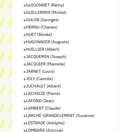
GUIGONNET (Rémy)
GUILLERMIN (Michel)
GULON (Georges)
HERNU (Charles)
HUET (Renée)
HUGONNIER (Auguste)
HUILLIER (Albert)
JACQUEMIN (Joseph)
JACQUIER (Marcelle)
JARNET (Louis)
JOLY (Camille)
JUCHAULT (Albert)
LACHAIZE (Pierre)
LAFOND (Jean)
LAMBERT (Claude)
LARCHÉ-GRANDCLEMENT (Suzanne)
LESTRADE (Adolphe)
LOMBARD (Antoine)