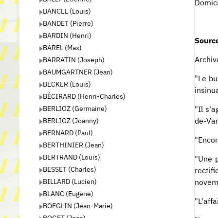
Domici
BANCEL (Louis)
BANDET (Pierre)
BARDIN (Henri)
Source
BAREL (Max)
Archiv
BARRATIN (Joseph)
BAUMGARTNER (Jean)
"Le bu
BECKER (Louis)
insinu
BÉCIRARD (Henri-Charles)
BERLIOZ (Germaine)
"Il s'
BERLIOZ (Joanny)
de-Var
BERNARD (Paul)
"Encor
BERTHINIER (Jean)
BERTRAND (Louis)
"Une p
BESSET (Charles)
rectif
BILLARD (Lucien)
novem
BLANC (Eugène)
"L'aff
BOEGLIN (Jean-Marie)
BOGET (Jean)