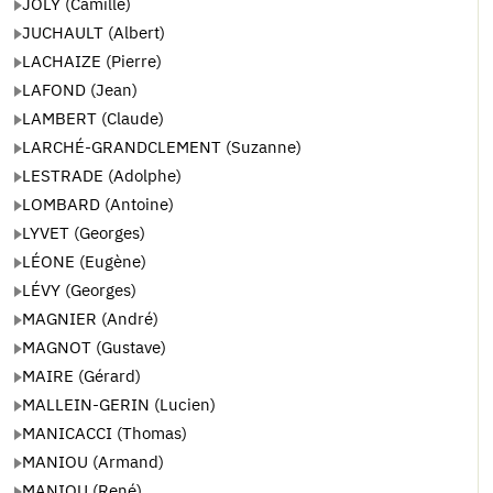
JOLY (Camille)
JUCHAULT (Albert)
LACHAIZE (Pierre)
LAFOND (Jean)
LAMBERT (Claude)
LARCHÉ-GRANDCLEMENT (Suzanne)
LESTRADE (Adolphe)
LOMBARD (Antoine)
LYVET (Georges)
LÉONE (Eugène)
LÉVY (Georges)
MAGNIER (André)
MAGNOT (Gustave)
MAIRE (Gérard)
MALLEIN-GERIN (Lucien)
MANICACCI (Thomas)
MANIOU (Armand)
MANIOU (René)