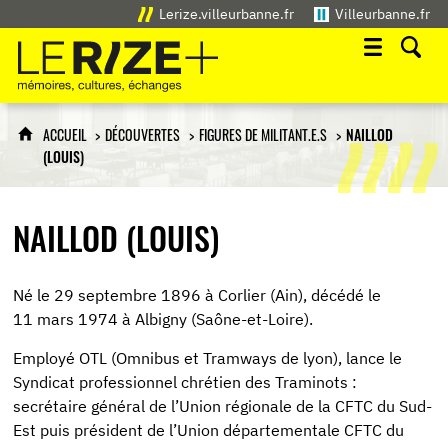
Lerize.villeurbanne.fr
Villeurbanne.fr
Le Rize+
mémoires, cultures, échanges
ACCUEIL
DÉCOUVERTES
FIGURES DE MILITANT.E.S
NAILLOD
(LOUIS)
NAILLOD (LOUIS)
Né le 29 septembre 1896 à Corlier (Ain), décédé le
11 mars 1974 à Albigny (Saône-et-Loire).
Employé OTL (Omnibus et Tramways de lyon), lance le
Syndicat professionnel chrétien des Traminots :
secrétaire général de l’Union régionale de la CFTC du Sud-
Est puis président de l’Union départementale CFTC du