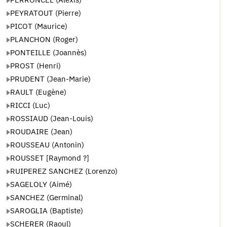
PEYRATOUT (Pierre)
PICOT (Maurice)
PLANCHON (Roger)
PONTEILLE (Joannès)
PROST (Henri)
PRUDENT (Jean-Marie)
RAULT (Eugène)
RICCI (Luc)
ROSSIAUD (Jean-Louis)
ROUDAIRE (Jean)
ROUSSEAU (Antonin)
ROUSSET [Raymond ?]
RUIPEREZ SANCHEZ (Lorenzo)
SAGELOLY (Aimé)
SANCHEZ (Germinal)
SAROGLIA (Baptiste)
SCHERER (Raoul)