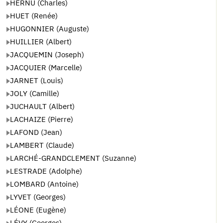
HERNU (Charles)
HUET (Renée)
HUGONNIER (Auguste)
HUILLIER (Albert)
JACQUEMIN (Joseph)
JACQUIER (Marcelle)
JARNET (Louis)
JOLY (Camille)
JUCHAULT (Albert)
LACHAIZE (Pierre)
LAFOND (Jean)
LAMBERT (Claude)
LARCHÉ-GRANDCLEMENT (Suzanne)
LESTRADE (Adolphe)
LOMBARD (Antoine)
LYVET (Georges)
LÉONE (Eugène)
LÉVY (Georges)