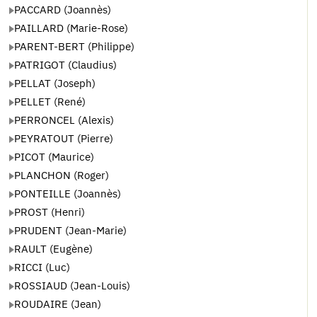
PACCARD (Joannès)
PAILLARD (Marie-Rose)
PARENT-BERT (Philippe)
PATRIGOT (Claudius)
PELLAT (Joseph)
PELLET (René)
PERRONCEL (Alexis)
PEYRATOUT (Pierre)
PICOT (Maurice)
PLANCHON (Roger)
PONTEILLE (Joannès)
PROST (Henri)
PRUDENT (Jean-Marie)
RAULT (Eugène)
RICCI (Luc)
ROSSIAUD (Jean-Louis)
ROUDAIRE (Jean)