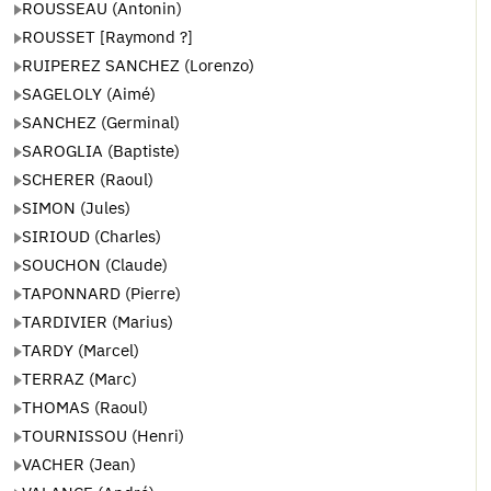
ROUSSEAU (Antonin)
ROUSSET [Raymond ?]
RUIPEREZ SANCHEZ (Lorenzo)
SAGELOLY (Aimé)
SANCHEZ (Germinal)
SAROGLIA (Baptiste)
SCHERER (Raoul)
SIMON (Jules)
SIRIOUD (Charles)
SOUCHON (Claude)
TAPONNARD (Pierre)
TARDIVIER (Marius)
TARDY (Marcel)
TERRAZ (Marc)
THOMAS (Raoul)
TOURNISSOU (Henri)
VACHER (Jean)