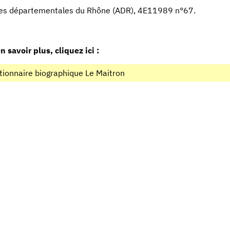
es départementales du Rhône (ADR), 4E11989 n°67.
n savoir plus, cliquez ici :
tionnaire biographique Le Maitron