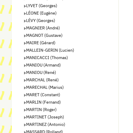
LYVET (Georges)
LÉONE (Eugène)
LÉVY (Georges)
MAGNIER (André)
MAGNOT (Gustave)
MAIRE (Gérard)
MALLEIN-GERIN (Lucien)
MANICACCI (Thomas)
MANIOU (Armand)
MANIOU (René)
MARCHAL (René)
MARECHAL (Marius)
MARET (Constant)
MARLIN (Fernand)
MARTIN (Roger)
MARTINET (Joseph)
MARTINEZ (Antonio)
MASSARD (Rolland)