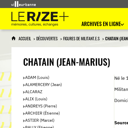
Le Rize+
mémoires, cultures, échanges
ARCHIVES EN LIGNE
ACCUEIL
DÉCOUVERTES
FIGURES DE MILITANT.E.S
CHATAIN (JEA
CHATAIN (JEAN-MARIUS)
ADAM (Louis)
Né le 
ALAMERCERY (Jean)
Milita
ALCARAZ
ALIX (Louis)
Domici
ANDREYS (Pierre)
ARCHIER (Étienne)
ASTIER (Marcel)
Source
BALLY (Etienne)