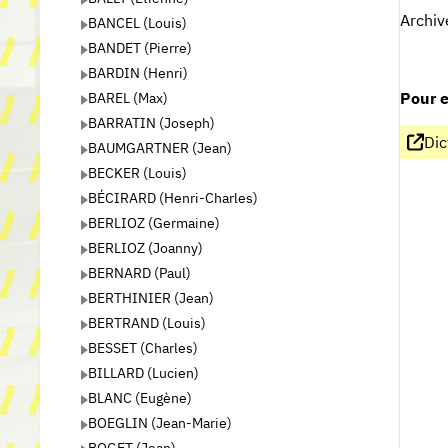
Archiv
BANCEL (Louis)
BANDET (Pierre)
BARDIN (Henri)
BAREL (Max)
Pour e
BARRATIN (Joseph)
Dic
BAUMGARTNER (Jean)
BECKER (Louis)
BÉCIRARD (Henri-Charles)
BERLIOZ (Germaine)
BERLIOZ (Joanny)
BERNARD (Paul)
BERTHINIER (Jean)
BERTRAND (Louis)
BESSET (Charles)
BILLARD (Lucien)
BLANC (Eugène)
BOEGLIN (Jean-Marie)
BOGET (Jean)