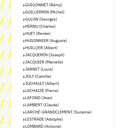
GUIGONNET (Rémy)
GUILLERMIN (Michel)
GULON (Georges)
HERNU (Charles)
HUET (Renée)
HUGONNIER (Auguste)
HUILLIER (Albert)
JACQUEMIN (Joseph)
JACQUIER (Marcelle)
JARNET (Louis)
JOLY (Camille)
JUCHAULT (Albert)
LACHAIZE (Pierre)
LAFOND (Jean)
LAMBERT (Claude)
LARCHÉ-GRANDCLEMENT (Suzanne)
LESTRADE (Adolphe)
LOMBARD (Antoine)