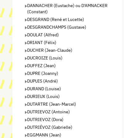
DANNACHER (Eustache) ou D'AMNACKER
(Constant)
DESGRAND (René et Lucette)
DESGRANDCHAMPS (Gustave)
DOULAT (Alfred)
DRIANT (Félix)
DUCHER (Jean-Claude)
DUCROIZE (Louis)
DUFFEZ (Jean)
DUPRE (Joanny)
DUPUIS (André)
DURAND (Louise)
DURIEUX (Louis)
DUTARTRE (Jean-Marcel)
DUTRIEVOZ (Antoine)
DUTRIEVOZ (Dora)
DUTRIÉVOZ (Gabrielle)
EGGMANN (Jean)