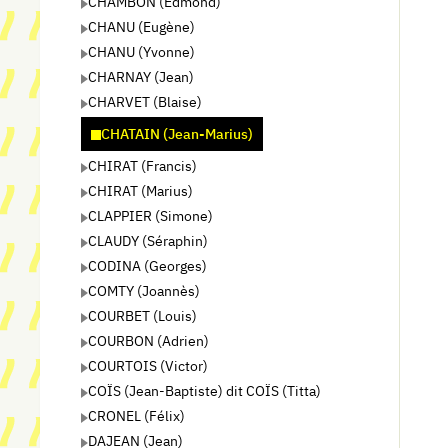
CHAMBON (Edmond)
CHANU (Eugène)
CHANU (Yvonne)
CHARNAY (Jean)
CHARVET (Blaise)
CHATAIN (Jean-Marius)
CHIRAT (Francis)
CHIRAT (Marius)
CLAPPIER (Simone)
CLAUDY (Séraphin)
CODINA (Georges)
COMTY (Joannès)
COURBET (Louis)
COURBON (Adrien)
COURTOIS (Victor)
COÏS (Jean-Baptiste) dit COÏS (Titta)
CRONEL (Félix)
DAJEAN (Jean)