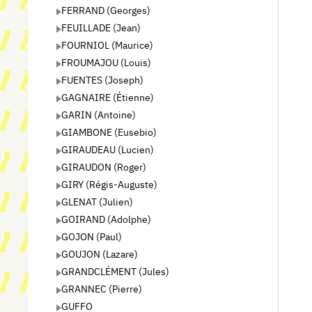
FERRAND (Georges)
FEUILLADE (Jean)
FOURNIOL (Maurice)
FROUMAJOU (Louis)
FUENTES (Joseph)
GAGNAIRE (Étienne)
GARIN (Antoine)
GIAMBONE (Eusebio)
GIRAUDEAU (Lucien)
GIRAUDON (Roger)
GIRY (Régis-Auguste)
GLENAT (Julien)
GOIRAND (Adolphe)
GOJON (Paul)
GOUJON (Lazare)
GRANDCLÉMENT (Jules)
GRANNEC (Pierre)
GUFFO