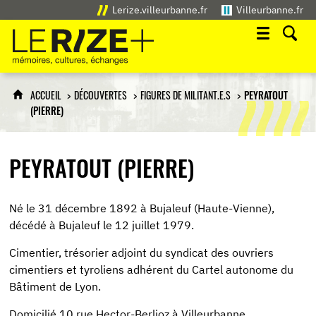
Lerize.villeurbanne.fr
Villeurbanne.fr
Le Rize+
mémoires, cultures, échanges
ACCUEIL
DÉCOUVERTES
FIGURES DE MILITANT.E.S
PEYRATOUT
(PIERRE)
PEYRATOUT (PIERRE)
Né le 31 décembre 1892 à Bujaleuf (Haute-Vienne),
décédé à Bujaleuf le 12 juillet 1979.
Cimentier, trésorier adjoint du syndicat des ouvriers
cimentiers et tyroliens adhérent du Cartel autonome du
Bâtiment de Lyon.
Domicilié 10 rue Hector-Berlioz à Villeurbanne.