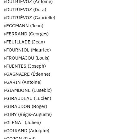
DUTRIEVOZ (Antoine)
DUTRIEVOZ (Dora)
DUTRIÉVOZ (Gabrielle)
EGGMANN (Jean)
FERRAND (Georges)
FEUILLADE (Jean)
FOURNIOL (Maurice)
FROUMAJOU (Louis)
FUENTES (Joseph)
GAGNAIRE (Étienne)
GARIN (Antoine)
GIAMBONE (Eusebio)
GIRAUDEAU (Lucien)
GIRAUDON (Roger)
GIRY (Régis-Auguste)
GLENAT (Julien)
GOIRAND (Adolphe)
GOJON (Paul)