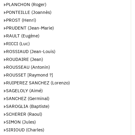
PLANCHON (Roger)
PONTEILLE (Joannès)
PROST (Henri)
PRUDENT (Jean-Marie)
RAULT (Eugène)
RICCI (Luc)
ROSSIAUD (Jean-Louis)
ROUDAIRE (Jean)
ROUSSEAU (Antonin)
ROUSSET [Raymond ?]
RUIPEREZ SANCHEZ (Lorenzo)
SAGELOLY (Aimé)
SANCHEZ (Germinal)
SAROGLIA (Baptiste)
SCHERER (Raoul)
SIMON (Jules)
SIRIOUD (Charles)