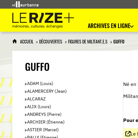
Le Rize+
mémoires, cultures, échanges
ARCHIVES EN LIGNE
ACCUEIL
DÉCOUVERTES
FIGURES DE MILITANT.E.S
GUFFO
GUFFO
ADAM (Louis)
Né en 
ALAMERCERY (Jean)
Milita
ALCARAZ
ALIX (Louis)
ANDREYS (Pierre)
Pour e
ARCHIER (Étienne)
ASTIER (Marcel)
Le 
BALLY (Etienne)