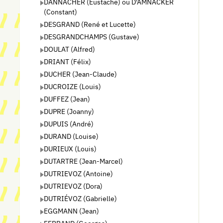
DANNACHER (Eustache) ou D'AMNACKER
(Constant)
DESGRAND (René et Lucette)
DESGRANDCHAMPS (Gustave)
DOULAT (Alfred)
DRIANT (Félix)
DUCHER (Jean-Claude)
DUCROIZE (Louis)
DUFFEZ (Jean)
DUPRE (Joanny)
DUPUIS (André)
DURAND (Louise)
DURIEUX (Louis)
DUTARTRE (Jean-Marcel)
DUTRIEVOZ (Antoine)
DUTRIEVOZ (Dora)
DUTRIÉVOZ (Gabrielle)
EGGMANN (Jean)