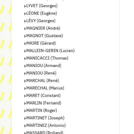
LYVET (Georges)
LÉONE (Eugène)
LÉVY (Georges)
MAGNIER (André)
MAGNOT (Gustave)
MAIRE (Gérard)
MALLEIN-GERIN (Lucien)
MANICACCI (Thomas)
MANIOU (Armand)
MANIOU (René)
MARCHAL (René)
MARECHAL (Marius)
MARET (Constant)
MARLIN (Fernand)
MARTIN (Roger)
MARTINET (Joseph)
MARTINEZ (Antonio)
MASSARD (Rolland)