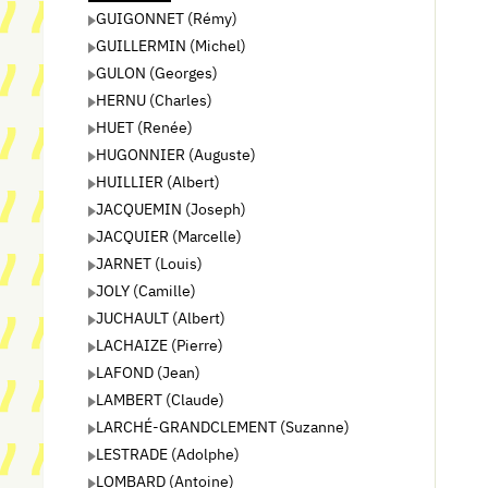
GUIGONNET (Rémy)
GUILLERMIN (Michel)
GULON (Georges)
HERNU (Charles)
HUET (Renée)
HUGONNIER (Auguste)
HUILLIER (Albert)
JACQUEMIN (Joseph)
JACQUIER (Marcelle)
JARNET (Louis)
JOLY (Camille)
JUCHAULT (Albert)
LACHAIZE (Pierre)
LAFOND (Jean)
LAMBERT (Claude)
LARCHÉ-GRANDCLEMENT (Suzanne)
LESTRADE (Adolphe)
LOMBARD (Antoine)