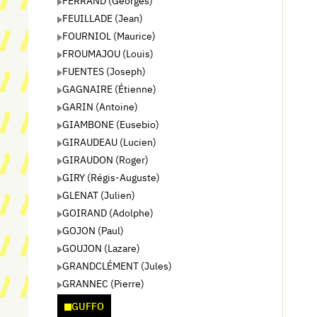
FERRAND (Georges)
FEUILLADE (Jean)
FOURNIOL (Maurice)
FROUMAJOU (Louis)
FUENTES (Joseph)
GAGNAIRE (Étienne)
GARIN (Antoine)
GIAMBONE (Eusebio)
GIRAUDEAU (Lucien)
GIRAUDON (Roger)
GIRY (Régis-Auguste)
GLENAT (Julien)
GOIRAND (Adolphe)
GOJON (Paul)
GOUJON (Lazare)
GRANDCLÉMENT (Jules)
GRANNEC (Pierre)
GUFFO