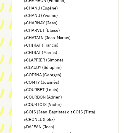
CHAMBON (Edmond)
CHANU (Eugène)
CHANU (Yvonne)
CHARNAY (Jean)
CHARVET (Blaise)
CHATAIN (Jean-Marius)
CHIRAT (Francis)
CHIRAT (Marius)
CLAPPIER (Simone)
CLAUDY (Séraphin)
CODINA (Georges)
COMTY (Joannès)
COURBET (Louis)
COURBON (Adrien)
COURTOIS (Victor)
COÏS (Jean-Baptiste) dit COÏS (Titta)
CRONEL (Félix)
DAJEAN (Jean)