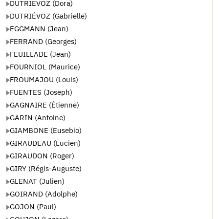
DUTRIEVOZ (Dora)
DUTRIÉVOZ (Gabrielle)
EGGMANN (Jean)
FERRAND (Georges)
FEUILLADE (Jean)
FOURNIOL (Maurice)
FROUMAJOU (Louis)
FUENTES (Joseph)
GAGNAIRE (Étienne)
GARIN (Antoine)
GIAMBONE (Eusebio)
GIRAUDEAU (Lucien)
GIRAUDON (Roger)
GIRY (Régis-Auguste)
GLENAT (Julien)
GOIRAND (Adolphe)
GOJON (Paul)