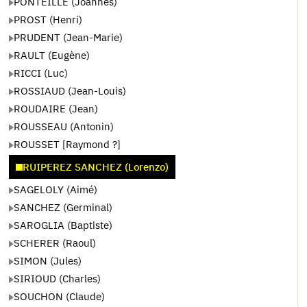
PONTEILLE (Joannès)
PROST (Henri)
PRUDENT (Jean-Marie)
RAULT (Eugène)
RICCI (Luc)
ROSSIAUD (Jean-Louis)
ROUDAIRE (Jean)
ROUSSEAU (Antonin)
ROUSSET [Raymond ?]
RUIPEREZ SANCHEZ (Lorenzo)
SAGELOLY (Aimé)
SANCHEZ (Germinal)
SAROGLIA (Baptiste)
SCHERER (Raoul)
SIMON (Jules)
SIRIOUD (Charles)
SOUCHON (Claude)