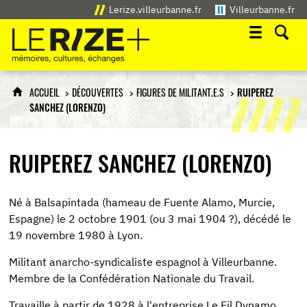
Lerize.villeurbanne.fr
Villeurbanne.fr
Le Rize+
mémoires, cultures, échanges
ACCUEIL
DÉCOUVERTES
FIGURES DE MILITANT.E.S
RUIPEREZ
SANCHEZ (LORENZO)
RUIPEREZ SANCHEZ (LORENZO)
Né à Balsapintada (hameau de Fuente Alamo, Murcie,
Espagne) le 2 octobre 1901 (ou 3 mai 1904 ?), décédé le
19 novembre 1980 à Lyon.
Militant anarcho-syndicaliste espagnol à Villeurbanne.
Membre de la Confédération Nationale du Travail.
Travaille à partir de 1928 à l'entreprise Le Fil Dynamo