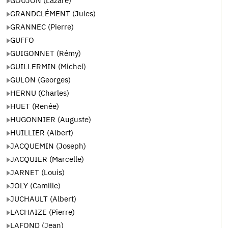
GOUJON (Lazare)
GRANDCLÉMENT (Jules)
GRANNEC (Pierre)
GUFFO
GUIGONNET (Rémy)
GUILLERMIN (Michel)
GULON (Georges)
HERNU (Charles)
HUET (Renée)
HUGONNIER (Auguste)
HUILLIER (Albert)
JACQUEMIN (Joseph)
JACQUIER (Marcelle)
JARNET (Louis)
JOLY (Camille)
JUCHAULT (Albert)
LACHAIZE (Pierre)
LAFOND (Jean)