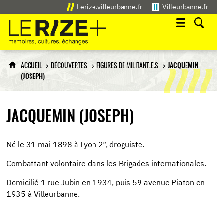
Lerize.villeurbanne.fr
Villeurbanne.fr
Le Rize+
mémoires, cultures, échanges
ACCUEIL
DÉCOUVERTES
FIGURES DE MILITANT.E.S
JACQUEMIN
(JOSEPH)
JACQUEMIN (JOSEPH)
e
Né le 31 mai 1898 à Lyon 2
, droguiste.
Combattant volontaire dans les Brigades internationales.
Domicilié 1 rue Jubin en 1934, puis 59 avenue Piaton en
1935 à Villeurbanne.