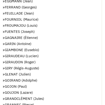
EGGMANN (Jean)
FERRAND (Georges)
FEUILLADE (Jean)
FOURNIOL (Maurice)
FROUMAJOU (Louis)
FUENTES (Joseph)
GAGNAIRE (Étienne)
GARIN (Antoine)
GIAMBONE (Eusebio)
GIRAUDEAU (Lucien)
GIRAUDON (Roger)
GIRY (Régis-Auguste)
GLENAT (Julien)
GOIRAND (Adolphe)
GOJON (Paul)
GOUJON (Lazare)
GRANDCLÉMENT (Jules)
GRANNEC (Pierre)