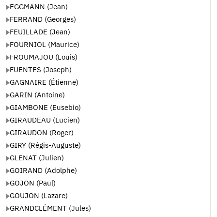
EGGMANN (Jean)
FERRAND (Georges)
FEUILLADE (Jean)
FOURNIOL (Maurice)
FROUMAJOU (Louis)
FUENTES (Joseph)
GAGNAIRE (Étienne)
GARIN (Antoine)
GIAMBONE (Eusebio)
GIRAUDEAU (Lucien)
GIRAUDON (Roger)
GIRY (Régis-Auguste)
GLENAT (Julien)
GOIRAND (Adolphe)
GOJON (Paul)
GOUJON (Lazare)
GRANDCLÉMENT (Jules)