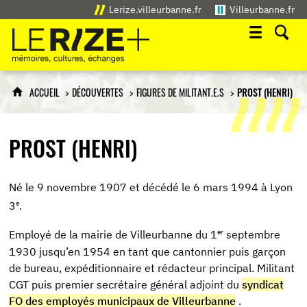
Lerize.villeurbanne.fr
Villeurbanne.fr
Le Rize+
mémoires, cultures, échanges
ACCUEIL
DÉCOUVERTES
FIGURES DE MILITANT.E.S
PROST (HENRI)
PROST (HENRI)
Né le 9 novembre 1907 et décédé le 6 mars 1994 à Lyon
e
3
.
er
Employé de la mairie de Villeurbanne du 1
septembre
1930 jusqu’en 1954 en tant que cantonnier puis garçon
de bureau, expéditionnaire et rédacteur principal. Militant
CGT puis premier secrétaire général adjoint du
syndicat
FO des employés municipaux de Villeurbanne
.