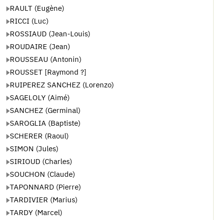
RAULT (Eugène)
RICCI (Luc)
ROSSIAUD (Jean-Louis)
ROUDAIRE (Jean)
ROUSSEAU (Antonin)
ROUSSET [Raymond ?]
RUIPEREZ SANCHEZ (Lorenzo)
SAGELOLY (Aimé)
SANCHEZ (Germinal)
SAROGLIA (Baptiste)
SCHERER (Raoul)
SIMON (Jules)
SIRIOUD (Charles)
SOUCHON (Claude)
TAPONNARD (Pierre)
TARDIVIER (Marius)
TARDY (Marcel)