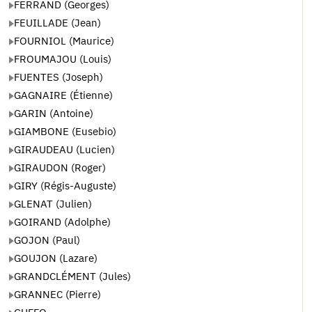
FERRAND (Georges)
FEUILLADE (Jean)
FOURNIOL (Maurice)
FROUMAJOU (Louis)
FUENTES (Joseph)
GAGNAIRE (Étienne)
GARIN (Antoine)
GIAMBONE (Eusebio)
GIRAUDEAU (Lucien)
GIRAUDON (Roger)
GIRY (Régis-Auguste)
GLENAT (Julien)
GOIRAND (Adolphe)
GOJON (Paul)
GOUJON (Lazare)
GRANDCLÉMENT (Jules)
GRANNEC (Pierre)