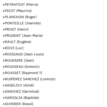
PEYRATOUT (Pierre)
PICOT (Maurice)
PLANCHON (Roger)
PONTEILLE (Joannès)
PROST (Henri)
PRUDENT (Jean-Marie)
RAULT (Eugène)
RICCI (Luc)
ROSSIAUD (Jean-Louis)
ROUDAIRE (Jean)
ROUSSEAU (Antonin)
ROUSSET [Raymond ?]
RUIPEREZ SANCHEZ (Lorenzo)
SAGELOLY (Aimé)
SANCHEZ (Germinal)
SAROGLIA (Baptiste)
SCHERER (Raoul)