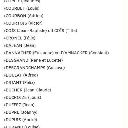
COMTY (Joannès)
COURBET (Louis)
COURBON (Adrien)
COURTOIS (Victor)
COÏS (Jean-Baptiste) dit COÏS (Titta)
CRONEL (Félix)
DAJEAN (Jean)
DANNACHER (Eustache) ou D'AMNACKER (Constant)
DESGRAND (René et Lucette)
DESGRANDCHAMPS (Gustave)
DOULAT (Alfred)
DRIANT (Félix)
DUCHER (Jean-Claude)
DUCROIZE (Louis)
DUFFEZ (Jean)
DUPRE (Joanny)
DUPUIS (André)
DURAND (Louise)