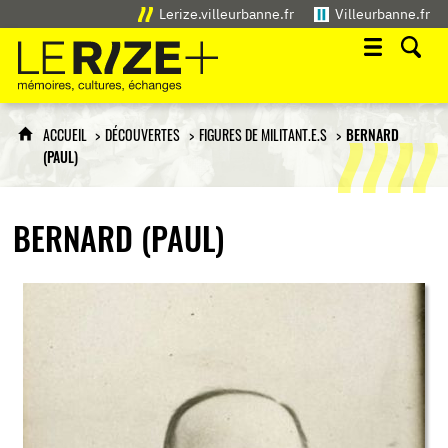
Lerize.villeurbanne.fr
Villeurbanne.fr
Le Rize+
mémoires, cultures, échanges
ACCUEIL
DÉCOUVERTES
FIGURES DE MILITANT.E.S
BERNARD
(PAUL)
BERNARD (PAUL)