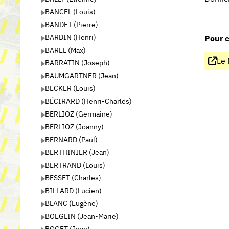
BANCEL (Louis)
BANDET (Pierre)
BARDIN (Henri)
Pour e
BAREL (Max)
Le 
BARRATIN (Joseph)
BAUMGARTNER (Jean)
BECKER (Louis)
BÉCIRARD (Henri-Charles)
BERLIOZ (Germaine)
BERLIOZ (Joanny)
BERNARD (Paul)
BERTHINIER (Jean)
BERTRAND (Louis)
BESSET (Charles)
BILLARD (Lucien)
BLANC (Eugène)
BOEGLIN (Jean-Marie)
BOGET (Jean)