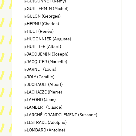
GUIGONNET (Rémy)
GUILLERMIN (Michel)
GULON (Georges)
HERNU (Charles)
HUET (Renée)
HUGONNIER (Auguste)
HUILLIER (Albert)
JACQUEMIN (Joseph)
JACQUIER (Marcelle)
JARNET (Louis)
JOLY (Camille)
JUCHAULT (Albert)
LACHAIZE (Pierre)
LAFOND (Jean)
LAMBERT (Claude)
LARCHÉ-GRANDCLEMENT (Suzanne)
LESTRADE (Adolphe)
LOMBARD (Antoine)