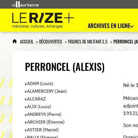
Le Rize+
mémoires, cultures, échanges
ARCHIVES EN LIGNE
ACCUEIL
DÉCOUVERTES
FIGURES DE MILITANT.E.S
PERRONCEL (A
PERRONCEL (ALEXIS)
ADAM (Louis)
Né le 
ALAMERCERY (Jean)
Mécani
ALCARAZ
adjoi
ALIX (Louis)
1912),
ANDREYS (Pierre)
ARCHIER (Étienne)
Son no
ASTIER (Marcel)
Domici
BALLY (Etienne)