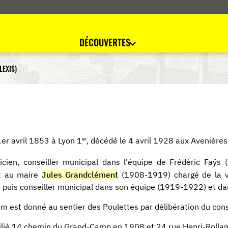
DÉCOUVERTES
LEXIS)
er
1er avril 1853 à Lyon 1
, décédé le 4 avril 1928 aux Avenières 
cien, conseiller municipal dans l'équipe de Frédéric Faÿ
nt au maire
Jules Grandclément
(1908-1919) chargé de la v
 puis conseiller municipal dans son équipe (1919-1922) et da
m est donné au sentier des Poulettes par délibération du cons
lié 14 chemin du Grand-Camp en 1908 et 24 rue Henri-Rollan