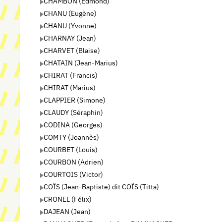
CHAMBON (Edmond)
CHANU (Eugène)
CHANU (Yvonne)
CHARNAY (Jean)
CHARVET (Blaise)
CHATAIN (Jean-Marius)
CHIRAT (Francis)
CHIRAT (Marius)
CLAPPIER (Simone)
CLAUDY (Séraphin)
CODINA (Georges)
COMTY (Joannès)
COURBET (Louis)
COURBON (Adrien)
COURTOIS (Victor)
COÏS (Jean-Baptiste) dit COÏS (Titta)
CRONEL (Félix)
DAJEAN (Jean)