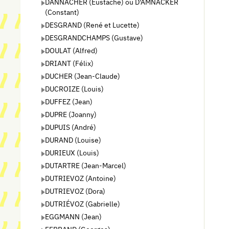
DANNACHER (Eustache) ou D'AMNACKER
(Constant)
DESGRAND (René et Lucette)
DESGRANDCHAMPS (Gustave)
DOULAT (Alfred)
DRIANT (Félix)
DUCHER (Jean-Claude)
DUCROIZE (Louis)
DUFFEZ (Jean)
DUPRE (Joanny)
DUPUIS (André)
DURAND (Louise)
DURIEUX (Louis)
DUTARTRE (Jean-Marcel)
DUTRIEVOZ (Antoine)
DUTRIEVOZ (Dora)
DUTRIÉVOZ (Gabrielle)
EGGMANN (Jean)