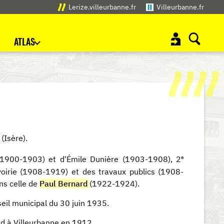
Lerize.villeurbanne.fr
Villeurbanne.fr
ATLAS
(Isère).
e
s (1900-1903) et d'Émile Dunière (1903-1908), 2
oirie (1908-1919) et des travaux publics (1908-
ns celle de
Paul Bernard
(1922-1924).
eil municipal du 30 juin 1935.
d à Villeurbanne en 1912.