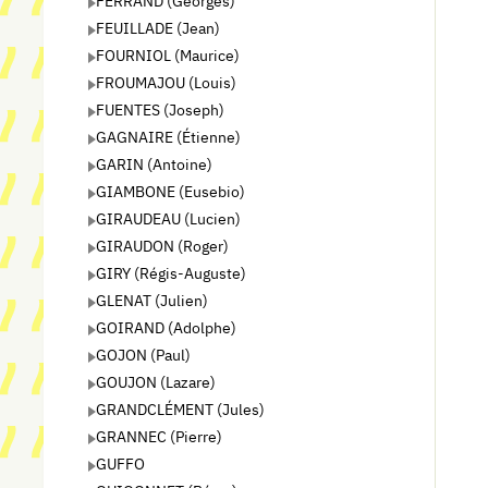
FERRAND (Georges)
FEUILLADE (Jean)
FOURNIOL (Maurice)
FROUMAJOU (Louis)
FUENTES (Joseph)
GAGNAIRE (Étienne)
GARIN (Antoine)
GIAMBONE (Eusebio)
GIRAUDEAU (Lucien)
GIRAUDON (Roger)
GIRY (Régis-Auguste)
GLENAT (Julien)
GOIRAND (Adolphe)
GOJON (Paul)
GOUJON (Lazare)
GRANDCLÉMENT (Jules)
GRANNEC (Pierre)
GUFFO